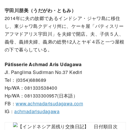
宇田川朋美（うだがわ・ともみ）
2014年に夫の故郷であるインドシア・ジャワ島に移住
し、東ジャワ島クディリ州に、ケーキ屋「パティスリー
アフマドアリス宇田川」を夫婦で開店。夫、子供５人、
義母、義姉夫婦、義弟の総勢12人とヤギ４匹と一つ屋根
の下で暮らしている。
Pâtisserie Achmad Aris Udagawa
Jl. Panglima Sudirman No.37 Kediri
Tel：(0354)688689
Hp/WA：081333538400
Hp/WA：081333300957(日本語）
FB：
www.achmadarisudagawa.com
IG：
achmadarisudagawa