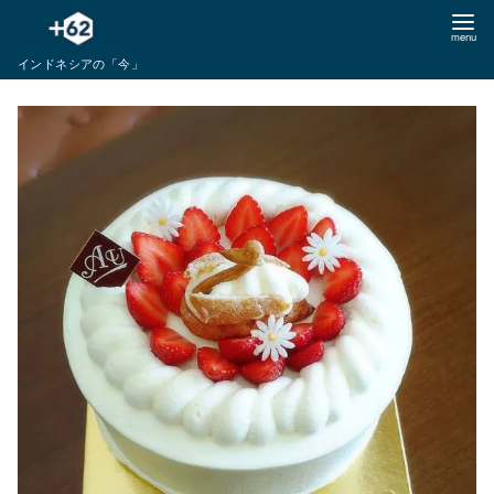
コ
ン
インドネシアの「今」
テ
ン
ツ
へ
移
動