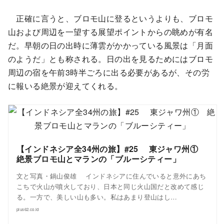
正確に言うと、ブロモ山に登るというよりも、ブロモ
山および周辺を一望する展望ポイントからの眺めが有名
だ。早朝の日の出時に薄雲がかかっている風景は「月面
のようだ」とも称される。日の出を見るためにはブロモ
周辺の宿を午前3時半ごろに出る必要があるが、その労
に報いる絶景が迎えてくれる。
【インドネシア全34州の旅】#25 東ジャワ州①
絶景ブロモ山とマランの「ブルーシティー」
文と写真・鍋山俊雄 インドネシアに住んでいると意外にあち
こちで火山が噴火しており、日本と同じ火山国だと改めて感じ
る。一方で、美しい山も多い。私はあまり登山はし…
plus62.co.id