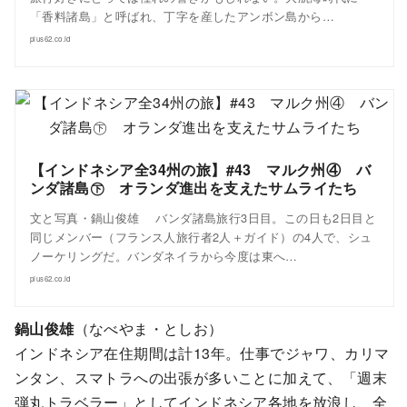
「香料諸島」と呼ばれ、丁字を産したアンボン島から…
plus62.co.id
【インドネシア全34州の旅】#43 マルク州④ バ
ンダ諸島㊦ オランダ進出を支えたサムライたち
文と写真・鍋山俊雄 バンダ諸島旅行3日目。この日も2日目と
同じメンバー（フランス人旅行者2人＋ガイド）の4人で、シュ
ノーケリングだ。バンダネイラから今度は東へ…
plus62.co.id
鍋山俊雄
（なべやま・としお）
インドネシア在住期間は計13年。仕事でジャワ、カリマ
ンタン、スマトラへの出張が多いことに加えて、「週末
弾丸トラベラー」としてインドネシア各地を放浪し、全