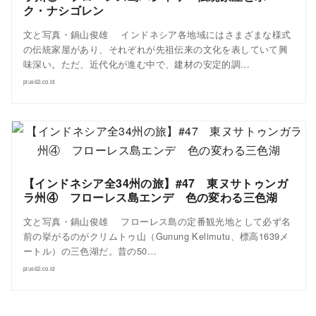
ク・ナシゴレン
文と写真・鍋山俊雄 インドネシア各地域にはさまざまな様式
の伝統家屋があり、それぞれが先祖伝来の文化を表していて興
味深い。ただ、近代化が進む中で、建材の安定的調…
plus62.co.id
【インドネシア全34州の旅】#47 東ヌサトゥンガ
ラ州④ フローレス島エンデ 色の変わる三色湖
文と写真・鍋山俊雄 フローレス島の定番観光地として必ず名
前の挙がるのがクリムトゥ山（Gunung Kelimutu、標高1639メ
ートル）の三色湖だ。昔の50…
plus62.co.id