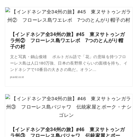
【インドネシア全34州の旅】#45 東ヌサトゥンガ
ラ州② フローレス島ワエレボ 7つのとんがり帽
子の村
文と写真・鍋山俊雄 ポルトガル語で「花」の意味を持つフロ
ーレス島は人口180万強、日本の長野県ぐらいの面積を持ち、イ
ンドネシアで10番目の大きさの島だ。オラン…
plus62.co.id
【インドネシア全34州の旅】#46 東ヌサトゥンガ
ラ州③ フローレス島バジャワ 伝統家屋とポー