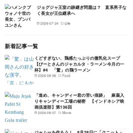
ジョグジャ王室の跡継ぎ問題は？ 直系男子な
く長女が王位継承へ
2026-07-24
Life
新着記事一覧
くどすぎない、鶏感たっぷりの微乳化スープ
【びーとさんのジャカルタ・ラーメン今月の一
杯】#4 「驚」の鶏ラーメン
2026-08-08
Food
「進め、キャンディー君の苦い痕跡」 麻薬入
りキャンディー工場の秘密 【インドネシア映
画倶楽部】第136回
2026-08-07
Movie
ジャムーを作ろう！ 8月28日に「クニット・