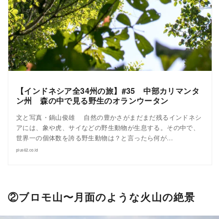
【インドネシア全34州の旅】#35 中部カリマンタ
ン州 森の中で見る野生のオランウータン
文と写真・鍋山俊雄 自然の豊かさがまだまだ残るインドネシ
アには、象や虎、サイなどの野生動物が生息する。その中で、
世界一の個体数を誇る野生動物は？と言ったら何が…
plus62.co.id
②ブロモ山〜月面のような火山の絶景