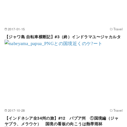
2017-01-15
Travel
【ジャワ島 自転車横断記】#3（終）インドラマユ〜ジャカルタ
2017-10-28
Travel
【インドネシア全34州の旅】#12 パプア州 ①国境編（ジャ
ヤプラ、メラウケ） 国境の看板の向こうは熱帯雨林