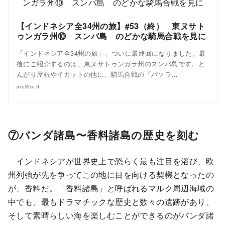
【インドネシア全34州の旅】#53（終） 東ヌサト
ゥンガラ州⑩ スンバ島 のどかな騎馬合戦を見に
「インドネシア全34州の旅」、ついに最終回になりました。最
後にご紹介するのは、東ヌサトゥンガラ州のスンバ島です。と
んがり屋根やイカットの他に、騎馬合戦の「パソラ…
plus62.co.id
⑦バンダ諸島〜香料諸島の歴史を刻む
インドネシアが世界史上で恐らく最も注目を浴び、欧
州列強が先を争ってこの地に目を向ける契機となったの
が、香料だ。「香料諸島」と呼ばれるマルク周辺海域の
中でも、最もドラマチックな歴史と数々の遺跡があり、
そして素晴らしい海を楽しむことができるのがバンダ諸