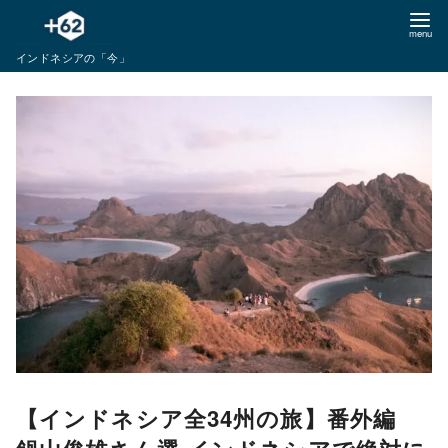
コ
ン
インドネシアの「今」
テ
ン
ツ
へ
移
動
【インドネシア全34州の旅】番外編