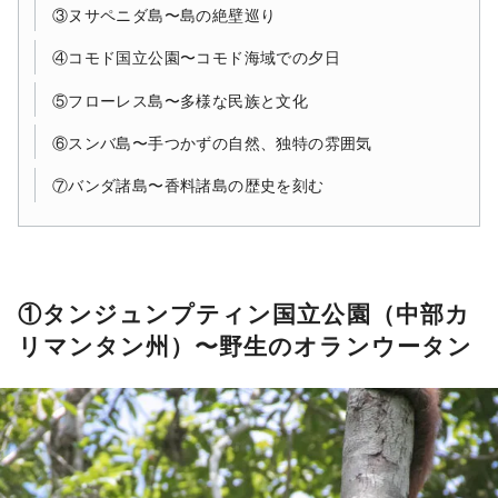
③ヌサペニダ島〜島の絶壁巡り
④コモド国立公園〜コモド海域での夕日
⑤フローレス島〜多様な民族と文化
⑥スンバ島〜手つかずの自然、独特の雰囲気
⑦バンダ諸島〜香料諸島の歴史を刻む
①タンジュンプティン国立公園（中部カ
リマンタン州）〜野生のオランウータン