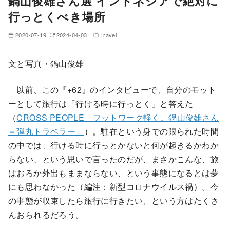
鍋山俊雄さん選 インドネシアで絶対に
行っとくべき場所
2020-07-19
2024-04-03
Travel
文と写真・鍋山俊雄
以前、この『+62』のインタビューで、自分のモット
ーとして旅行は「行ける時に行っとく」と答えた
（
CROSS PEOPLE「フットワーク軽く。鍋山俊雄さん
＝弾丸トラベラー」
）。駐在という身での限られた時間
の中では、行ける時に行っとかないと何が起きるかわか
らない、という思いで言ったのだが、まさかこんな、旅
はおろか外出もままならない、という事態になるとは夢
にも思わなかった（編注：新型コロナウイルス禍）。今
の事態が収束したら旅行に行きたい、という方はたくさ
んおられるだろう。