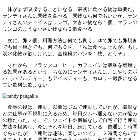
体がまず吸収することになる、最初に食べる物は重要だ。
ランディさんは果物を食べる。果物なら何でもいいが、ラン
ディさんのチョイスはリンゴ。大きい物なら１個、マランの
リンゴのような小さい物なら２個食べる。
次に、卵２個。料理方法は何でも良く、ゆで卵でも卵焼き
でも目玉焼きでも、何でもＯＫ。「私は食べませんが、もし
炭水化物が欲しければ、全粒粉のパンを１枚、どうぞ」。
それから、ブラックコーヒー。カフェインは脂肪を燃焼す
る効果があるという。ちなみにランディさんは、はやりのボ
バ（バブルティー）もアイスティーも、カロリー過多になる
甘い飲料は飲まない。
食事の後は、運動。以前はジムで運動していたが、撮影な
どの仕事が不規則に入るため、毎日ジムへ通えないのが悩み
の種だった。そこで、ウェイトや機械なしで自宅で行う運動
方法を模索し、今はそれを毎日、続けている。普通は１時間
ぐらいだが、「運動は趣味。楽しいので」、２時間ぐらいす
ることもある。昼間に仕事が入った時は、夜に運動をする。