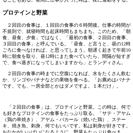
プロテインと野菜
２回目の食事は、１回目の食事の６時間後。仕事の時間が
不規則で、就寝時間も起床時間もまちまち。このため、「朝
食、昼食、夕食」ではなく、「最初の食事、２回目の食事、
３回目の食事」と呼んでいる。「昼食、と言うと、昼の12時
ごろに食べなければ、と思ってしまう。朝遅く起きて午前10
時に朝食を取り、昼12時にまた食べていたら、間隔が短すぎ
で、食べ過ぎになってしまいますから」とランディさん。
２回目の食事の時までに空腹になれば、水をたくさん飲む
か、リンゴやバナナなどの果物を食べる。「お薦めはバナナ
です。でも、一房全部とかはダメですよ。１本だけ」。
「２回目の食事」は、プロテインと野菜。この時は、何で
も好きなプロテインの食事をたっぷり取る。「サテ・アヤム
（鶏の串焼き）、アヤム・バカール（焼いた鶏）、ステー
キ、焼き魚、刺身、何でもいいです。私は刺身が好きです。
おなかがいっぱいになるように、野菜もたっぷり食べま