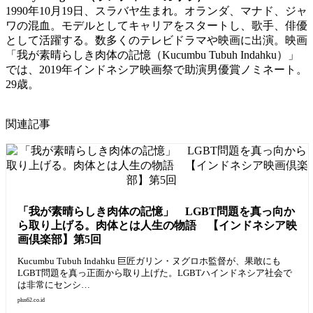
1990年10月19日、スラバヤ生まれ。オランダ、マナド、ジャ
ワの混血。モデルとしてキャリアをスタートし、歌手、俳優
として活躍する。数多くのテレビドラマや映画に出演。映画
「我が素晴らしき肉体の記憶（Kucumbu Tubuh Indahku）」
では、2019年インドネシア映画祭で助演男優賞ノミネート。
29歳。
関連記事
「我が素晴らしき肉体の記憶」 LGBT問題を真っ向か
ら取り上げる。肉体とは人生の物語 【インドネシア映
画倶楽部】第5回
Kucumbu Tubuh Indahku 巨匠ガリン・ヌグロホ監督が、果敢にも
LGBT問題を真っ正面から取り上げた。LGBTハインドネシア社会で
は非常にセンシ…
plus62.co.id