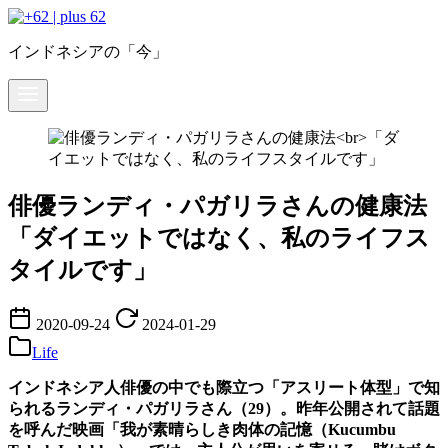
コ
ン
インドネシアの「今」
テ
ン
ツ
へ
移
動
俳優ランディ・パガリラさんの健康法
「ダイエットではなく、私のライフス
タイルです」
2020-09-24
2024-01-29
Life
インドネシア人俳優の中でも際立つ「アスリート体型」で知
られるランディ・パガリラさん（29）。昨年公開されて話題
を呼んだ映画「我が素晴らしき肉体の記憶（Kucumbu