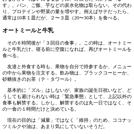
す」。パン、ご飯、芋などの炭水化物は取らない。その代わ
り、プロテインや野菜の量を増やす。例えばサテだったら、
通常は10本１皿だが、２〜３皿（20〜30本）を食べる。
オートミールと牛乳
その６時間後が「３回目の食事」。この時は、オートミー
ルと牛乳だけ。寝る前に空腹になれば、再びオートミールを
食べる。
友達と外食する時も、果物を自分で持参するか、メニュー
の中から果物を注文する。飲み物は、ブラックコーヒーか、
砂糖抜きのお茶（テ・タワール）。
基本的に「ズル」はしないが、家族の誕生日祝いなど、ど
うしても避けられない時は「緊急事態」として、上記以外の
食事も解禁する。しかし、解禁するのは丸一日ではなく、そ
の一食の１時間だけと決めている。
現在の目的は「減量」ではなく「維持」のため、ココナッ
ツミルクや油は、あまり気にしていないそうだ。