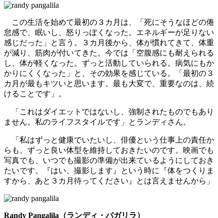
この生活を始めて最初の３カ月は、「死にそうなほどの倦
怠感で、眠いし、怒りっぽくなった。エネルギーが足りない
感じだった」と言う。３カ月後から、体が慣れてきて、体重
が減り、筋肉が付いてきた。今では「空腹感にも耐えられる
し、体が軽くなった。ずっと活動していられる。病気にもか
かりにくくなった」と、その効果を感じている。「最初の３
カ月が最もキツいと思います。最も大変で、重要なのは、続
けることです」。
「これはダイエットではないし、強制されたものでもあり
ません。私のライフスタイルです」とランディさん。
「私はずっと健康でいたいし、俳優という仕事上の責任か
らも、ずっと良い体型を維持しておきたいのです。映画でも
写真でも、いつでも撮影の準備が出来ているようにしておき
たいです。『はい、撮影します』という時に『体をつくりま
すから、あと３カ月待ってください』とは言えませんから」
Randy Pangalila（ランディ・パガリラ）