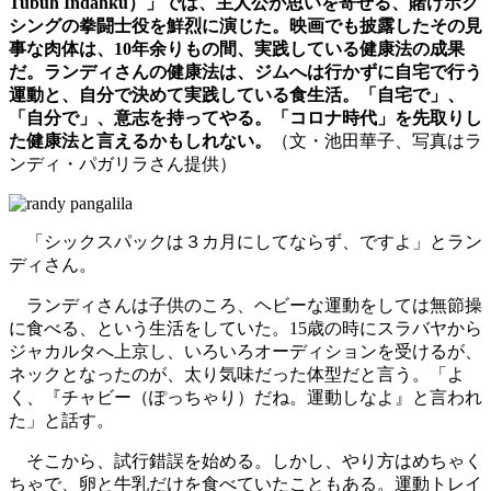
Tubuh Indahku）」では、主人公が思いを寄せる、賭けボク
シングの拳闘士役を鮮烈に演じた。映画でも披露したその見
事な肉体は、10年余りもの間、実践している健康法の成果
だ。ランディさんの健康法は、ジムへは行かずに自宅で行う
運動と、自分で決めて実践している食生活。「自宅で」、
「自分で」、意志を持ってやる。「コロナ時代」を先取りし
た健康法と言えるかもしれない。
（文・池田華子、写真はラ
ンディ・パガリラさん提供）
「シックスパックは３カ月にしてならず、ですよ」とラン
ディさん。
ランディさんは子供のころ、ヘビーな運動をしては無節操
に食べる、という生活をしていた。15歳の時にスラバヤから
ジャカルタへ上京し、いろいろオーディションを受けるが、
ネックとなったのが、太り気味だった体型だと言う。「よ
く、『チャビー（ぽっちゃり）だね。運動しなよ』と言われ
た」と話す。
そこから、試行錯誤を始める。しかし、やり方はめちゃく
ちゃで、卵と牛乳だけを食べていたこともある。運動トレイ