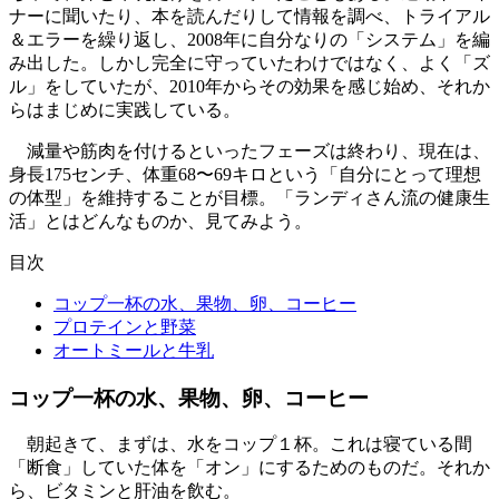
ナーに聞いたり、本を読んだりして情報を調べ、トライアル
＆エラーを繰り返し、2008年に自分なりの「システム」を編
み出した。しかし完全に守っていたわけではなく、よく「ズ
ル」をしていたが、2010年からその効果を感じ始め、それか
らはまじめに実践している。
減量や筋肉を付けるといったフェーズは終わり、現在は、
身長175センチ、体重68〜69キロという「自分にとって理想
の体型」を維持することが目標。「ランディさん流の健康生
活」とはどんなものか、見てみよう。
目次
コップ一杯の水、果物、卵、コーヒー
プロテインと野菜
オートミールと牛乳
コップ一杯の水、果物、卵、コーヒー
朝起きて、まずは、水をコップ１杯。これは寝ている間
「断食」していた体を「オン」にするためのものだ。それか
ら、ビタミンと肝油を飲む。