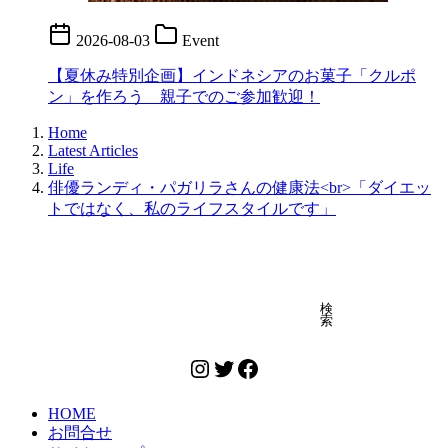
2026-08-03
Event
【夏休み特別企画】インドネシアのお菓子「クルポ
ン」を作ろう 親子でのご参加歓迎！
Home
Latest Articles
Life
俳優ランディ・パガリラさんの健康法<br>「ダイエッ
トではなく、私のライフスタイルです」
検索
検
索
Instagram
Twitter
Facebook
HOME
お問合せ