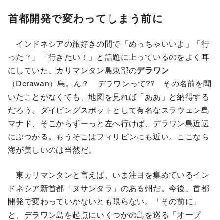
首都開発で変わってしまう前に
インドネシアの旅好きの間で「めっちゃいいよ」「行
った？」「行きたい！」と話題に上っているのをよく耳
にしていた、カリマンタン島東部の
デラワン
（Derawan）島。ん？ デラワンって?? その名前を聞
いたことがなくても、地図を見れば「ああ」と納得する
だろう。ダイビングスポットとして有名なスラウェシ島
マナド、そこからずーっと左へ行けば、デラワン島近辺
にぶつかる。もうそこはフィリピンにも近い。ここなら
海が美しいのは当然だ。
東カリマンタンと言えば、いま注目を集めているイン
ドネシア新首都「ヌサンタラ」のある州だ。今後、首都
開発で変わっていかないとも限らない。「その前に」
と、デラワン島を起点にいくつかの島を巡る「オープ