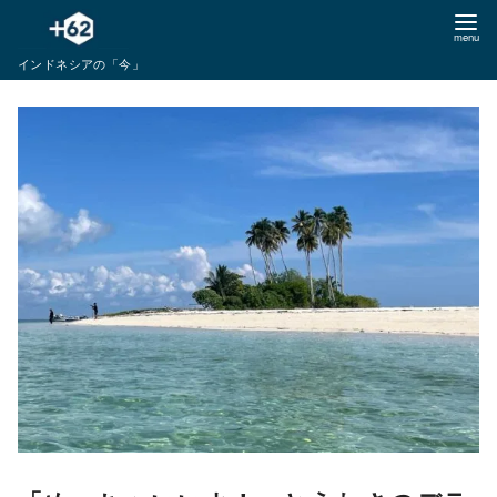
コ
ン
インドネシアの「今」
テ
ン
ツ
へ
移
動