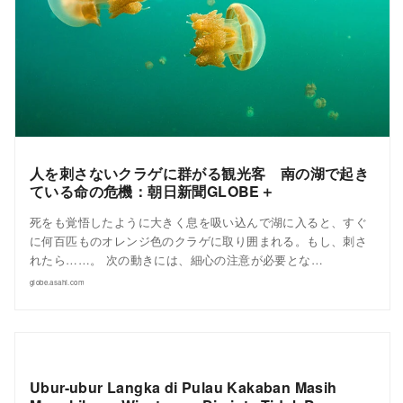
人を刺さないクラゲに群がる観光客 南の湖で起き
ている命の危機：朝日新聞GLOBE＋
死をも覚悟したように大きく息を吸い込んで湖に入ると、すぐ
に何百匹ものオレンジ色のクラゲに取り囲まれる。もし、刺さ
れたら……。 次の動きには、細心の注意が必要とな…
globe.asahi.com
Ubur-ubur Langka di Pulau Kakaban Masih