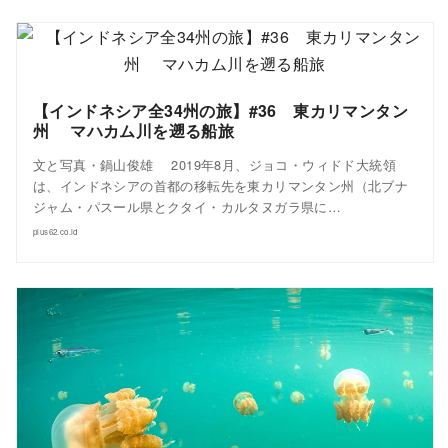
【インドネシア全34州の旅】#36 東カリマンタン
州 マハカム川を遡る船旅
文と写真・鍋山俊雄 2019年8月、ジョコ・ウィドド大統領
は、インドネシアの首都の移転先を東カリマンタン州（北ブナ
ジャム・パスール県とクタイ・カルタヌガラ県に…
plus62.co.id