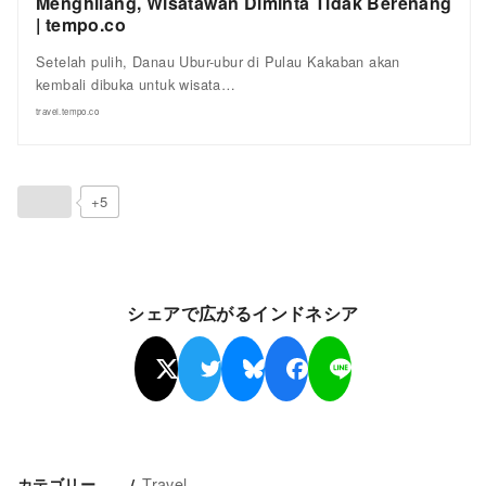
Menghilang, Wisatawan Diminta Tidak Berenang
| tempo.co
Setelah pulih, Danau Ubur-ubur di Pulau Kakaban akan
kembali dibuka untuk wisata…
travel.tempo.co
+5
シェアで広がるインドネシア
Travel
カテゴリー