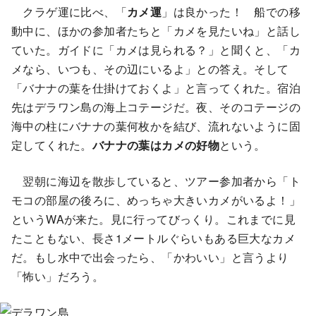
クラゲ運に比べ、「
カメ運
」は良かった！ 船での移
動中に、ほかの参加者たちと「カメを見たいね」と話し
ていた。ガイドに「カメは見られる？」と聞くと、「カ
メなら、いつも、その辺にいるよ」との答え。そして
「バナナの葉を仕掛けておくよ」と言ってくれた。宿泊
先はデラワン島の海上コテージだ。夜、そのコテージの
海中の柱にバナナの葉何枚かを結び、流れないように固
定してくれた。
バナナの葉はカメの好物
という。
翌朝に海辺を散歩していると、ツアー参加者から「ト
モコの部屋の後ろに、めっちゃ大きいカメがいるよ！」
というWAが来た。見に行ってびっくり。これまでに見
たこともない、長さ1メートルぐらいもある巨大なカメ
だ。もし水中で出会ったら、「かわいい」と言うより
「怖い」だろう。