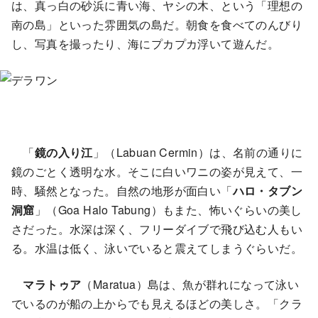
は、真っ白の砂浜に青い海、ヤシの木、という「理想の
南の島」といった雰囲気の島だ。朝食を食べてのんびり
し、写真を撮ったり、海にプカプカ浮いて遊んだ。
「
鏡の入り江
」（Labuan Cermin）は、名前の通りに
鏡のごとく透明な水。そこに白いワニの姿が見えて、一
時、騒然となった。自然の地形が面白い「
ハロ・タブン
洞窟
」（Goa Halo Tabung）もまた、怖いぐらいの美し
さだった。水深は深く、フリーダイブで飛び込む人もい
る。水温は低く、泳いでいると震えてしまうぐらいだ。
マラトゥア
（Maratua）島は、魚が群れになって泳い
でいるのが船の上からでも見えるほどの美しさ。「クラ