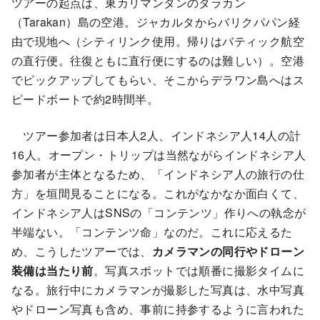
ツアーの起点は、東カリマンタンのタラカン
（Tarakan）島の空港。ジャカルタからバリクパパン経
由で現地へ（シティリンク使用。帰りはバティック航空
の直行便。往復ともに直行便にするのは難しい）。空港
でピックアップしてもらい、そこからデラワン島へはス
ピードボートで約2時間半。
ツアー参加者は日本人2人、インドネシア人14人の計
16人。オープン・トリップは当然ながらインドネシア人
参加者が主体となるため、「インドネシア人の旅行の仕
方」を垣間見ることになる。これがなかなか面白くて、
インドネシア人はSNSの「コンテンツ」作りへの執念が
半端ない。「コンテンツ命」なのだ。これに応えるた
め、こうしたツアーでは、
カメラマンの同行やドローン
装備は当たり前
。写真スポットでは順番に撮影タイムに
なる。旅行中にカメラマンが撮影した写真は、水中写真
やドローン写真も含め、事前に持参するように言われた