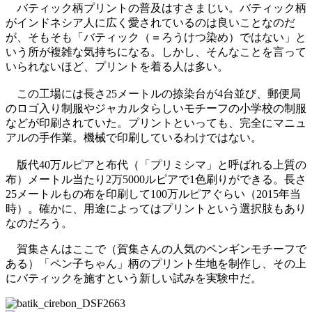
バティック柄プリントの普及はすさまじい。バティック柄
がインドネシア人に広く愛されているのは良いことなのだ
が、そもそも「バティック（＝ろうけつ染め）ではない」と
いう所が複雑な気持ちになる。しかし、そんなことを言って
いられないほど、プリントを着る人は多い。
この工場には長さ25メートルの捺染台が4台並び、郵便局
のロゴ入り制服やジャカルタらしいモチーフの小学校の制服
などが印刷されていた。プリントといっても、完全にマニュ
アルの手作業。機械で印刷しているわけではない。
版代40万ルピアと布代（「プリミシマ」と呼ばれる上質の
布）メートル当たり2万5000ルピアで1色刷りができる。長さ
25メートルもの布を印刷して100万ルピアぐらい（2015年当
時）。確かに、用途によってはプリントという選択肢もあり
なのだろう。
賀集さんはここで（賀集さんの人気のペンギンモチーフで
ある）「ペン子ちゃん」柄のプリント生地を制作し、その上
にバティックを施すという新しい試みを実験中だ。