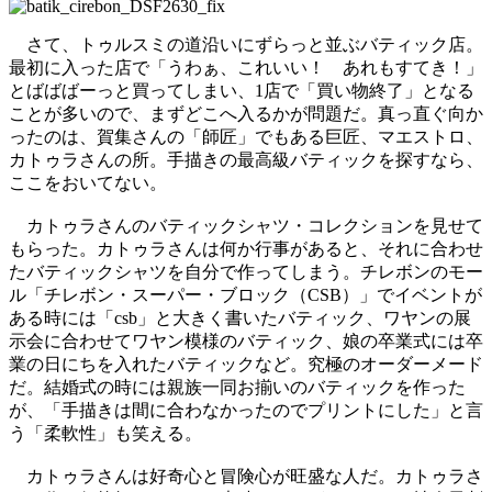
さて、トゥルスミの道沿いにずらっと並ぶバティック店。
最初に入った店で「うわぁ、これいい！ あれもすてき！」
とばばばーっと買ってしまい、1店で「買い物終了」となる
ことが多いので、まずどこへ入るかが問題だ。真っ直ぐ向か
ったのは、賀集さんの「師匠」でもある巨匠、マエストロ、
カトゥラさんの所。手描きの最高級バティックを探すなら、
ここをおいてない。
カトゥラさんのバティックシャツ・コレクションを見せて
もらった。カトゥラさんは何か行事があると、それに合わせ
たバティックシャツを自分で作ってしまう。チレボンのモー
ル「チレボン・スーパー・ブロック（CSB）」でイベントが
ある時には「csb」と大きく書いたバティック、ワヤンの展
示会に合わせてワヤン模様のバティック、娘の卒業式には卒
業の日にちを入れたバティックなど。究極のオーダーメード
だ。結婚式の時には親族一同お揃いのバティックを作った
が、「手描きは間に合わなかったのでプリントにした」と言
う「柔軟性」も笑える。
カトゥラさんは好奇心と冒険心が旺盛な人だ。カトゥラさ