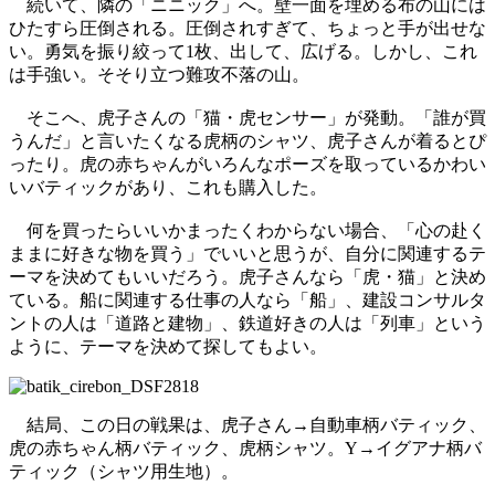
続いて、隣の「ニニック」へ。壁一面を埋める布の山には
ひたすら圧倒される。圧倒されすぎて、ちょっと手が出せな
い。勇気を振り絞って1枚、出して、広げる。しかし、これ
は手強い。そそり立つ難攻不落の山。
そこへ、虎子さんの「猫・虎センサー」が発動。「誰が買
うんだ」と言いたくなる虎柄のシャツ、虎子さんが着るとぴ
ったり。虎の赤ちゃんがいろんなポーズを取っているかわい
いバティックがあり、これも購入した。
何を買ったらいいかまったくわからない場合、「心の赴く
ままに好きな物を買う」でいいと思うが、自分に関連するテ
ーマを決めてもいいだろう。虎子さんなら「虎・猫」と決め
ている。船に関連する仕事の人なら「船」、建設コンサルタ
ントの人は「道路と建物」、鉄道好きの人は「列車」という
ように、テーマを決めて探してもよい。
結局、この日の戦果は、虎子さん→自動車柄バティック、
虎の赤ちゃん柄バティック、虎柄シャツ。Y→イグアナ柄バ
ティック（シャツ用生地）。