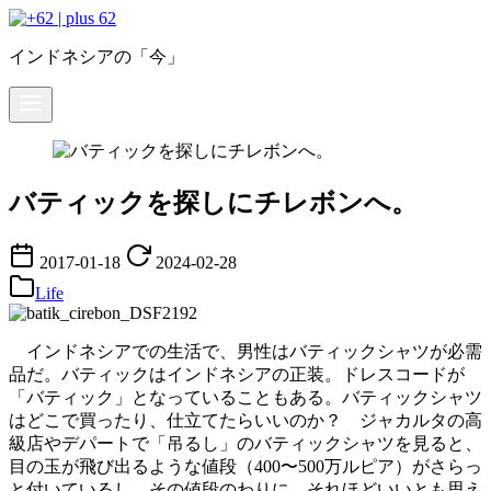
コ
ン
インドネシアの「今」
テ
ン
ツ
へ
移
動
バティックを探しにチレボンへ。
2017-01-18
2024-02-28
Life
インドネシアでの生活で、男性はバティックシャツが必需
品だ。バティックはインドネシアの正装。ドレスコードが
「バティック」となっていることもある。バティックシャツ
はどこで買ったり、仕立てたらいいのか？ ジャカルタの高
級店やデパートで「吊るし」のバティックシャツを見ると、
目の玉が飛び出るような値段（400〜500万ルピア）がさらっ
と付いているし、その値段のわりに、それほどいいとも思え