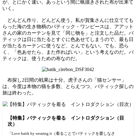
が、とにかく速い。あっという間に蝋描きされた布が出来て
いく。
どんどん作り、どんどん使う。私が賀集さんに仕立てても
らった海の生き物柄のバティック・ワンピースは、アアット
さんの家のカーテンを見て「同じ物を」と注文した品だ。バ
ティックは日に当たるとすぐに色あせてしまうので、最も日
が当たるカーテンに使うなど、とんでもない。でも、恐ら
く、「色あせたら、また作ればいい」という考えなのだ。バ
ティックは、使うための布なのだ。
布探し2日間の戦果は十分。虎子さんの「猫センサー」
は、今度は本物の猫を多数、とらえつつ、バティック探しの
旅は終わった。
【特集】バティックを着る イントロダクション（目
次）
「Love batik by wearing it（着ることでバティックを愛しなさ