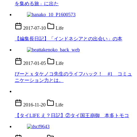
を集める旅」に出た
2017-07-10
Life
【編集長日記】「インドネシアとの出会い」の本
2017-01-05
Life
びーと x タケノコ先生のライフハック！ #1 コミュ
ニケーション力とは。
2016-11-20
Life
【タイLIFE え？日記】②タイ国王崩御 本多トモコ