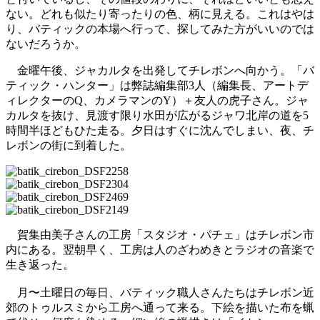
ない。どれも似たり寄ったりの色、柄に見える。これはやは
り、バティックの本場へ行って、探してみた方がいいのでは
ないだろうか。
金曜午後、ジャカルタを出発してチレボンへ向かう。「バ
ティック・ハンター」は弊誌編集部3人（編集長、アートデ
ィレクターのQ、カメラマンのY）＋友人の虎子さん。ジャ
カルタを抜け、見渡す限り水田が広がるジャワ北岸の道を5
時間半ほどもひた走る。夕日はすぐに沈んでしまい、夜、チ
レボンの街に到着した。
賀集由美子さんの工房「スタジオ・パチェ」はチレボン市
内にある。翌朝早く、工房は人のざわめきとラジオの音楽で
生き返った。
月〜土曜日の毎日、バティック職人さんたちはチレボン近
郊のトゥルスミから工房へ通って来る。下絵を描いた布を蝋