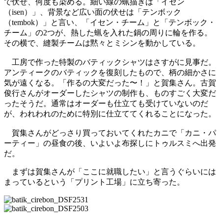
で伏せ、何度も染める。細い線の蝋描きは「イセン
（isen）」、背景など広い面の伏せは「テンボック
（tembok）」と言い、「イセン・チーム」と「テンボック・
チーム」の2つが、熱した蝋を入れた鍋の周りに輪を作る。
その横で、縫製チームは黙々とミシンを動かしている。
工房で作った特製のバティックシャツはさすがに見事だ。
アンティークのバティックを復刻したもので、柄の細かさに
気が遠くなる。「作るの大変だった〜！」と賀集さん。古賀
俊行さんがオーダーしたシャツの制作も、ものすごく大変だ
ったそうだ。通常はオーダーも仕立ても受けていないのだ
が、われわれのために特別に仕立ててくれることになった。
賀集さんがどっさり買っておいてくれたカニで「カニ・パ
ーティー」の昼食の後、いよいよ布探しにトゥルスミへ出発
だ。
まずは賀集さんが「ここに就職したい」と言うぐらいには
まっているという「プリント工場」に立ち寄った。