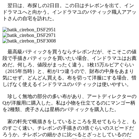
翌日は、布探しの2日目。この日はチレボンを出て、イン
ドラマユへと向かう。インドラマユのバティック職人アアッ
トさんの自宅を訪れた。
最高級バティックを買うならチレボンだが、そこそこの値
段で手描きバティックを買いたい場合、インドラマユはお薦
めだ。何しろ、値段がまったく違う。1枚15万ルピアぐらい
（2015年当時）と、桁が1つ違うので、財布の中身をあまり
気にせず、どんどん買える。布を切って洋服にする場合、惜
しげなく使えるインドラマユのバティックは使いやすい。
珍しく無地の部分の多い布があり、アートディレクターの
Qが洋服用に購入した。私は小物を仕立てるのにマンゴー柄
を2種類、虎子さんは星柄のバティックを購入した。
家の軒先で蝋描きをしているところを見せてもらうと、も
のすごく速い。チレボンの手描きの3倍ぐらいのスピードだ
ろうか。チレボンの細かさに比べるとざっとしているのだ