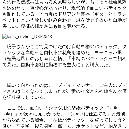
んの作る伝統柄はもちろん素晴らしいが、ちくっと社会風刺
を込めたり、遊び心があったり、現代的で面白いバティック
も制作している。下写真はドリアンと楽器（ギターとトラン
ペット）という珍しい組み合わせ。蝋を伏せて抜いた白地が
美しい。模様の細かさにも目を奪われる。
虎子さんがここで見つけたのは自動車柄のバティック。ク
ラシックな自動車と自転車に花鳥を絡めた、ヨーロッパ風
（植民地風）のおしゃれな柄。「車柄のバティックって初め
て見た。自動車会社に勤務する主人に」と購入した。
続いて向かったのは、「ブディ・マシナ」。ご主人のブデ
ィさんは亡くなってしまったが、妻のイダさんや娘さんが店
を切り盛りしている。
ここでは、面白い「シャツ用の型紙バティック（batik
pola）」が次々に見つかった。「シャツに仕立てる」と最初
から決めている場合、「型紙バティック」を買ってしまうと
良い。前身頃、後ろ身頃、襟、袖、ポケットなど、柄がきっ