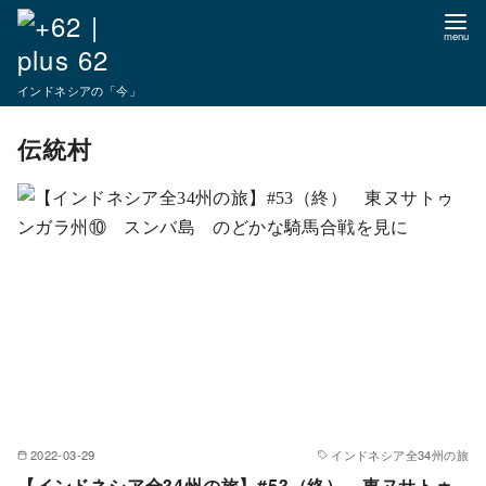
コ
ン
テ
インドネシアの「今」
ン
ツ
伝統村
へ
移
動
2022-03-29
インドネシア全34州の旅
【インドネシア全34州の旅】#53（終） 東ヌサトゥ