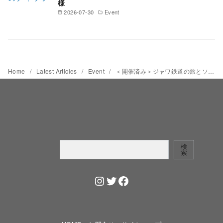
様
2026-07-30
Event
Home
Latest Articles
Event
＜開催済み＞ジャワ鉄道の旅とソロのバティック巡り 1泊2日ツアー、7月に開催
検
検
索
索
Instagram
Twitter
Facebook