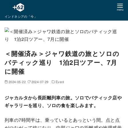
コ
ン
インドネシアの「今」
テ
ン
ツ
へ
移
＜開催済み＞ジャワ鉄道の旅とソロの
動
バティック巡り 1泊2日ツアー、7月
に開催
2024-05-22
2024-07-29
Event
ジャカルタから長距離列車の旅。ソロでバティック店や
ギャラリーを巡り、ソロの食を楽しみます。
列車の7時間半は、乗っているとあっという間。点と点
がつながって線になり、中部ジャワの距離感や地理感覚