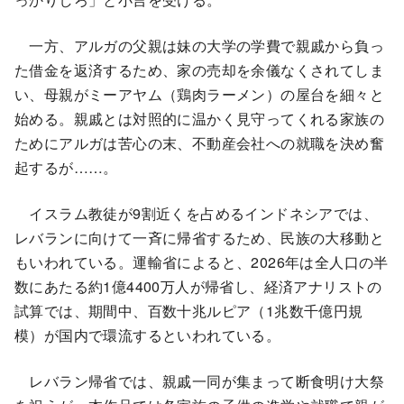
一方、アルガの父親は妹の大学の学費で親戚から負っ
た借金を返済するため、家の売却を余儀なくされてしま
い、母親がミーアヤム（鶏肉ラーメン）の屋台を細々と
始める。親戚とは対照的に温かく見守ってくれる家族の
ためにアルガは苦心の末、不動産会社への就職を決め奮
起するが……。
イスラム教徒が9割近くを占めるインドネシアでは、
レバランに向けて一斉に帰省するため、民族の大移動と
もいわれている。運輸省によると、2026年は全人口の半
数にあたる約1億4400万人が帰省し、経済アナリストの
試算では、期間中、百数十兆ルピア（1兆数千億円規
模）が国内で環流するといわれている。
レバラン帰省では、親戚一同が集まって断食明け大祭