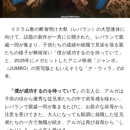
イスラム教の断食明け大祭（レバラン）の大型連休に
向けて、話題の新作が一斉に公開された。レバランで親
戚一同が集まり、子供たちの成績や就職で見栄を張る親
たちの様子が興味深い「僕が成功するのを待っていて」
と、2025年にメガヒットしたアニメ映画「ジャンボ」
（JUMBO）の実写版ともいえそうな「ナ・ウィラ」の2
本。
「僕が成功するのを待っていて」
の主人公、アルガは
子供の頃から優秀な従兄弟たちの中で劣等感を味わい、
レバランで親戚一同が集まるたびに、お節介な叔母から
注意を受けてきた。大人になっても順調に就職した従兄
弟たちの一方で無職が続き、アルガは再び叔母から「し
っかりしろ」と小言を受ける。