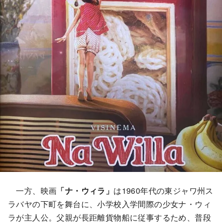
一方、映画
「ナ・ウィラ」
は1960年代の東ジャワ州ス
ラバヤの下町を舞台に、小学校入学間際の少女ナ・ウィ
ラが主人公。父親が長距離貨物船に従事するため、普段