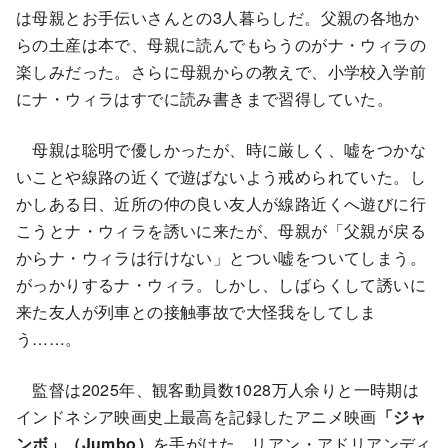
は母親とお手伝いさんとの3人暮らしだ。父親の各地か
らの土産は本で、母親に読んでもらうのがナ・ウィラの
楽しみだった。さらに母親からの教えで、小学校入学前
にナ・ウィラはすでに読み書きまで習得していた。
母親は聡明で優しかったが、時に厳しく、嘘をつかな
いことや線路の近くで遊ばないよう戒められていた。し
かしある日、近所の仲の良い友人が線路近くへ遊びに行
こうとナ・ウィラを誘いに来たが、母親が「父親が戻る
からナ・ウィラは行けない」とつい嘘をついてしまう。
がっかりするナ・ウィラ。しかし、しばらくして誘いに
来た友人が列車との接触事故で大怪我をしてしま
う……。
監督は2025年、観客動員数1028万人余りと一時期は
インドネシア映画史上最高を記録したアニメ映画
「ジャ
ンボ」（Jumbo）
を手がけた、リアン・アドリアンディ