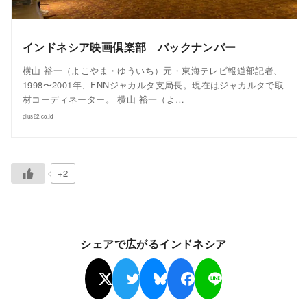
インドネシア映画倶楽部 バックナンバー
横山 裕一（よこやま・ゆういち）元・東海テレビ報道部記者、
1998〜2001年、FNNジャカルタ支局長。現在はジャカルタで取
材コーディネーター。 横山 裕一（よ…
plus62.co.id
+2
シェアで広がるインドネシア