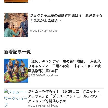
ジョグジャ王室の跡継ぎ問題は？ 直系男子な
く長女が王位継承へ
2026-07-24
Life
新着記事一覧
「進め、キャンディー君の苦い痕跡」 麻薬入
りキャンディー工場の秘密 【インドネシア映
画倶楽部】第136回
2026-08-07
Movie
ジャムーを作ろう！ 8月28日に「クニット・
アッサム」と「ブラス・クンチュール」のワー
クショップを開催します
2026-08-05
Event