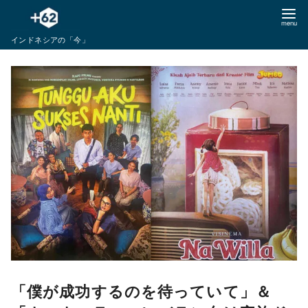
コ
ン
インドネシアの「今」
テ
ン
ツ
へ
移
動
「僕が成功するのを待っていて」＆