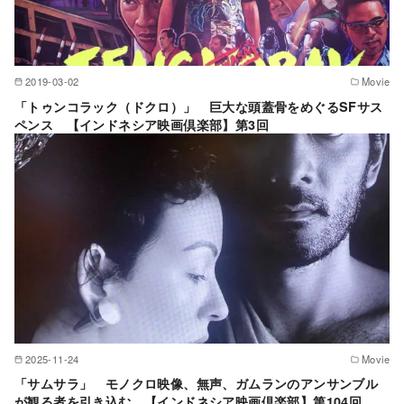
2019-03-02
Movie
「トゥンコラック（ドクロ）」 巨大な頭蓋骨をめぐるSFサス
ペンス 【インドネシア映画倶楽部】第3回
2025-11-24
Movie
「サムサラ」 モノクロ映像、無声、ガムランのアンサンブル
が観る者を引き込む 【インドネシア映画倶楽部】第104回