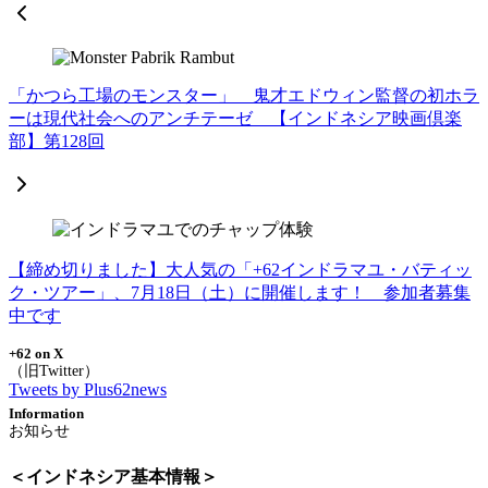
「かつら工場のモンスター」 鬼才エドウィン監督の初ホラ
ーは現代社会へのアンチテーゼ 【インドネシア映画倶楽
部】第128回
【締め切りました】大人気の「+62インドラマユ・バティッ
ク・ツアー」、7月18日（土）に開催します！ 参加者募集
中です
+62 on X
Tweets by Plus62news
Information
＜インドネシア基本情報＞