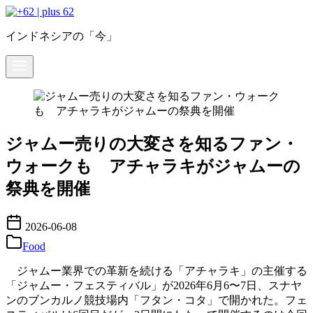
コ
ン
インドネシアの「今」
テ
ン
ツ
へ
移
動
ジャムー売りの大変さを知るファン・
ウォークも アチャラキがジャムーの
祭典を開催
2026-06-08
Food
ジャムー業界での革新を続ける「アチャラキ」の主催する
「ジャムー・フェスティバル」が2026年6月6〜7日、スナヤ
ンのブンカルノ競技場内「フタン・コタ」で開かれた。フェ