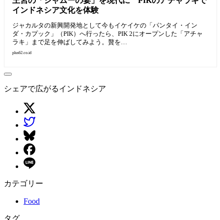
王宮の「ジャムーの宴」を現代に PIKのアチャラキで
インドネシア文化を体験
ジャカルタの新興開発地として今もイケイケの「パンタイ・イン
ダ・カプック」（PIK）へ行ったら、PIK 2にオープンした「アチャ
ラキ」まで足を伸ばしてみよう。贅を…
plus62.co.id
シェアで広がるインドネシア
カテゴリー
Food
タグ