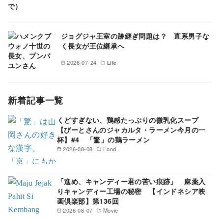
ジョグジャ王室の跡継ぎ問題は？ 直系男子な
く長女が王位継承へ
2026-07-24
Life
新着記事一覧
くどすぎない、鶏感たっぷりの微乳化スープ
【びーとさんのジャカルタ・ラーメン今月の一
杯】#4 「驚」の鶏ラーメン
2026-08-08
Food
「進め、キャンディー君の苦い痕跡」 麻薬入
りキャンディー工場の秘密 【インドネシア映
画倶楽部】第136回
2026-08-07
Movie