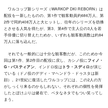
ワルコップ新シリーズ（WARKOP DKI REBORN）は
配役を一新したものの、第1作で観客動員約686万人、第
2作で同約408万人と大ヒットし、往年のシリーズを彷彿
とさせる人気を得たが、第3、第4作で主人公の3人を若
手俳優に切り替えたためか、いずれも観客動員数は約84
万人に落ち込んだ。
それでも一般的には十分な観客数だが、このためか今
回は第1作、第2作目の配役に戻し、カシノ役に
フィノ・
G・バスティアン
、インドロ役は
トラ・スディロ
が演じ
ている（ドノ役のデディ・マヘンドラ・ドゥスタは新
顔）。21世紀に復活したワルコップには、この2人の方
がしっくり来るのかもしれない。それぞれの個性を発揮
したとぼけぶりは健在で、ベタなネタでもつい笑ってし
まう。