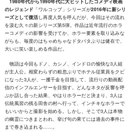
1980年代から1990年代に大ヒットしたコメディ映画
のレジェンド
「ワルコップ」シリーズが
2016年に新シリ
ーズとして復活
し再度人気を呼んだが、今回はその流れ
を汲む久々の新シリーズ第5弾。作品は近年流行のホラ
ーコメディの影響を受けてか、ホラー要素を取り込みな
がらも、毎度のはちゃめちゃなドタバタぶりは健在で、
大いに笑い楽しめる作品だ。
物語は今回もドノ、カシノ、インドロの愉快な3人組
が主人公。相変わらずの粗忽ぶりでホテル従業員をクビ
になった3人が、一攫千金を目指して、流行りの動画配
信のインフルエンサーを目指す。どんなネタが反響を呼
ぶか話し合った結果、やはりホラーだと決まり、3人は
伝統風習の残る田舎の村へ行って、インチキなホラーで
もいいからと撮影を始める。しかし、そこで3人は本物
の幽霊につきまとわれ、挙げ句の果てには過去の事件に
まで巻き込まれる……。