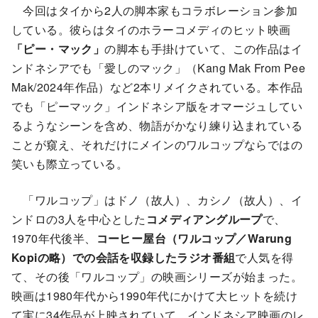
今回はタイから2人の脚本家もコラボレーション参加
している。彼らはタイのホラーコメディのヒット映画
「ピー・マック」
の脚本も手掛けていて、この作品はイ
ンドネシアでも「愛しのマック」（Kang Mak From Pee
Mak/2024年作品）など2本リメイクされている。本作品
でも「ピーマック」インドネシア版をオマージュしてい
るようなシーンを含め、物語がかなり練り込まれている
ことが窺え、それだけにメインのワルコップならではの
笑いも際立っている。
「ワルコップ」はドノ（故人）、カシノ（故人）、イ
ンドロの3人を中心とした
コメディアングループ
で、
1970年代後半、
コーヒー屋台（ワルコップ／Warung
Kopiの略）での会話を収録したラジオ番組
で人気を得
て、その後「ワルコップ」の映画シリーズが始まった。
映画は1980年代から1990年代にかけて大ヒットを続け
て実に34作品が上映されていて、インドネシア映画のレ