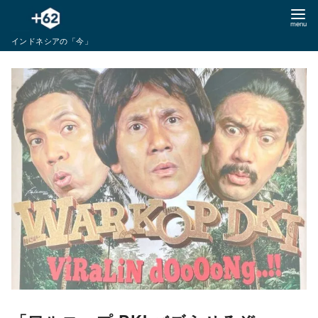
コ
ン
インドネシアの「今」
テ
ン
ツ
へ
移
動