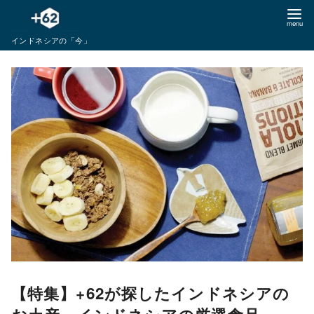
コ
ン
インドネシアの「今」
テ
ン
ツ
へ
移
動
【特集】+62が探したインドネシアの