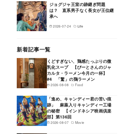
ジョグジャ王室の跡継ぎ問題
は？ 直系男子なく長女が王位継
承へ
2026-07-24
Life
新着記事一覧
くどすぎない、鶏感たっぷりの微
乳化スープ 【びーとさんのジャ
カルタ・ラーメン今月の一杯】
#4 「驚」の鶏ラーメン
2026-08-08
Food
「進め、キャンディー君の苦い痕
跡」 麻薬入りキャンディー工場
の秘密 【インドネシア映画倶楽
部】第136回
2026-08-07
Movie