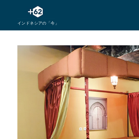
コ
ン
テ
インドネシアの「今」
ン
ツ
へ
移
動