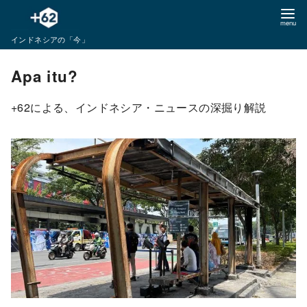
コ
ン
インドネシアの「今」
テ
ン
Apa itu?
ツ
へ
+62による、インドネシア・ニュースの深掘り解説
移
動