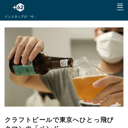
コ
ン
インドネシアの「今」
テ
ン
ツ
へ
移
動
クラフトビールで東京へひとっ飛び