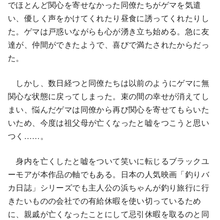
でほとんど関心を寄せなかった同僚たちがゲマを気遣
い、優しく声をかけてくれたり昼食に誘ってくれたりし
た。ゲマは戸惑いながらも心が湧き立ち始める。急に友
達が、仲間ができたようで、喜びで満たされたからだっ
た。
しかし、数日経つと同僚たちは以前のようにゲマに無
関心な状態に戻ってしまった。束の間の幸せが消えてし
まい、悩んだゲマは同僚から再び関心を寄せてもらいた
いため、今度は祖父母が亡くなったと嘘をつこうと思い
つく……。
身内を亡くしたと嘘をついて笑いに転じるブラックユ
ーモアが本作品の軸でもある。日本の人気映画「釣りバ
カ日誌」シリーズでも主人公の浜ちゃんが釣り旅行に行
きたいものの会社での有給休暇を使い切っているため
に、親戚が亡くなったことにして忌引休暇を取るのと同