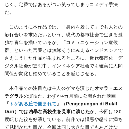
じく、定番ではあるがつい笑ってしまうコメディ手法
だ。
このように本作品では、「身内を殺して」でも人との
触れ合いを求めたいという、現代の都市社会で生きる孤
独な青年を描いているが、「コミュニケーション症候
群」といった言葉とは無縁そうにみえるインドネシアで
さえこうした作品が生まれるところに、近代都市化、デ
ジタル社会が進む中、インドネシア社会でも確実に人間
関係が変化し始めていることを感じさせる。
本作品での注目点は主人公ゲマを演じた
オマラ・エス
テグラル
の演技だ。わずか4カ月前に公開された映画
「
トゲある丘で囲まれて
」（Pengepungan di Bukit
Duri）では凶暴な高校生を見事に演じた
が、今回は180
度転じた役を好演している。前作では憎悪や怒りに満ち
て見開かれた目が、今回は同じ大きな目でもあどけな