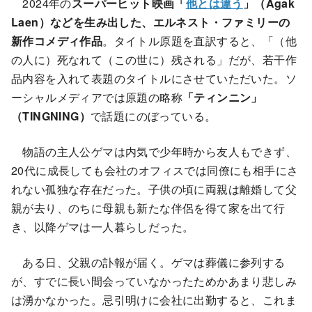
2024年の
スーパーヒット映画「
他とは違う
」（Agak
Laen）などを生み出した、エルネスト・ファミリーの
新作コメディ作品
。タイトル原題を直訳すると、「（他
の人に）死なれて（この世に）残される」だが、若干作
品内容を入れて表題のタイトルにさせていただいた。ソ
ーシャルメディアでは原題の略称
「ティンニン」
（TINGNING）
で話題にのぼっている。
物語の主人公ゲマは内気で少年時から友人もできず、
20代に成長しても会社のオフィスでは同僚にも相手にさ
れない孤独な存在だった。子供の頃に両親は離婚して父
親が去り、のちに母親も新たな伴侶を得て家を出て行
き、以降ゲマは一人暮らしだった。
ある日、父親の訃報が届く。ゲマは葬儀に参列する
が、すでに長い間会っていなかったためかあまり悲しみ
は湧かなかった。忌引明けに会社に出勤すると、これま