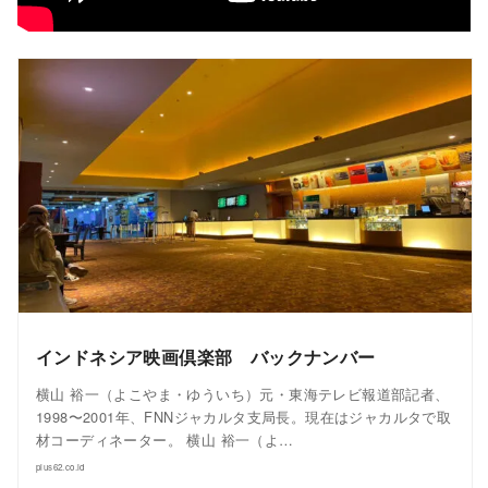
インドネシア映画倶楽部 バックナンバー
横山 裕一（よこやま・ゆういち）元・東海テレビ報道部記者、
1998〜2001年、FNNジャカルタ支局長。現在はジャカルタで取
材コーディネーター。 横山 裕一（よ…
plus62.co.id