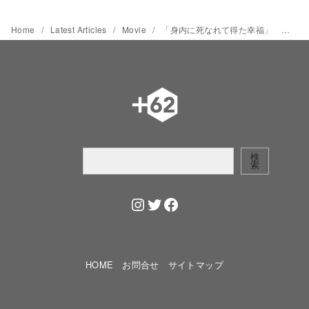
Home
Latest Articles
Movie
「身内に死なれて得た幸福」 家族が亡くなると周囲が優しくなる?! 内気な青年の策とは 【インドネシア映画倶楽部】第94回
検
検
索
索
Instagram
Twitter
Facebook
HOME
お問合せ
サイトマップ