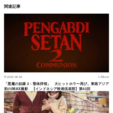
関連記事
2022-08-09
Movie
「悪魔の奴隷 2：聖体拝領」 大ヒットホラー再び。東南アジア
初のIMAX撮影 【インドネシア映画倶楽部】第42回