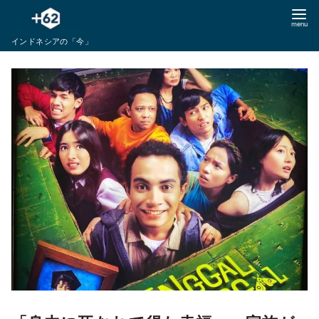
コ
ン
インドネシアの「今」
テ
ン
ツ
へ
移
動