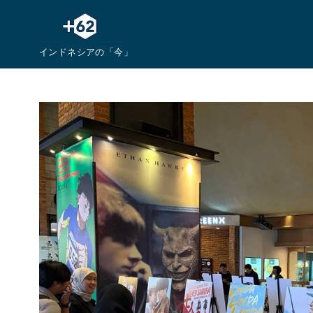
コ
ン
テ
インドネシアの「今」
ン
ツ
へ
移
動