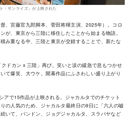
ット・サンライズ」が上映された
督、宮藤官九郎脚本、菅田将暉主演、2025年）。コロ
マンが、東京から三陸に移住したことから始まる物語。
が積み重なる中、三陸と東京が交錯することで、新たな
クドカン x 三陸」再び。笑いと涙の緩急で息もつかせ
たいて爆笑、大ウケ。開幕作品にふさわしい盛り上がり
シアで15作品が上映される。ジャカルタでのチケット
りの人気のため、ジャカルタ最終日の9日に「六人の嘘
に続いて、バンドン、ジョグジャカルタ、スラバヤなど