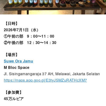
【日時】
2026年7月1日（水）
①午前の部 9：00〜11：00
②午後の部 12：30〜14：30
【場所】
Suwe Ora Jamu
M Bloc Space
Jl. Sisingamangaraja 37 AH, Melawai, Jakarta Selatan
https://maps.app.goo.gl/E3tyJSMZuRATHcXM7
【参加費】
45万ルピア