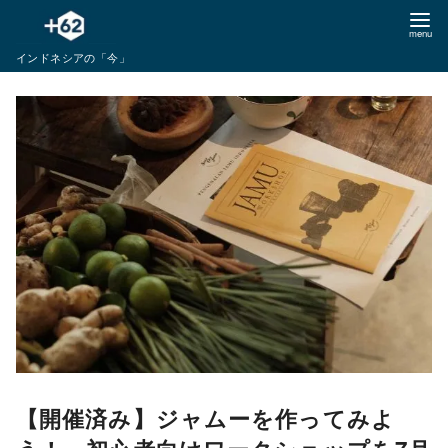
コ
ン
インドネシアの「今」
テ
ン
ツ
へ
移
動
【開催済み】ジャムーを作ってみよ