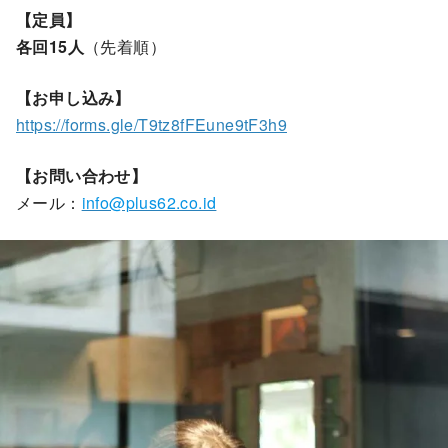
【定員】
各回15人
（先着順）
【お申し込み】
https://forms.gle/T9tz8fFEune9tF3h9
【お問い合わせ】
メール：
info@plus62.co.id