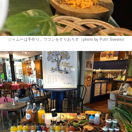
ジャムーは手作り。ウコンをすりおろす（photo by Putri Soesilo)