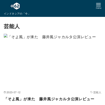
コ
ン
インドネシアの「今」
テ
ン
芸能人
ツ
へ
移
動
2023-07-12
芸能人
「そよ風」が来た 藤井風ジャカルタ公演レビュー