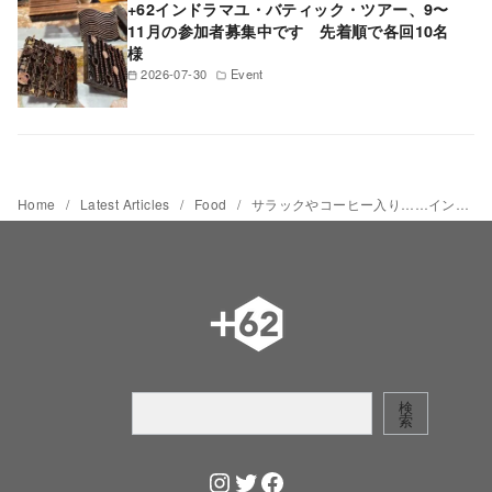
+62インドラマユ・バティック・ツアー、9〜
11月の参加者募集中です 先着順で各回10名
様
2026-07-30
Event
Home
Latest Articles
Food
サラックやコーヒー入り……インドネシアのクラフトビールの味は？
検
検
索
索
Instagram
Twitter
Facebook