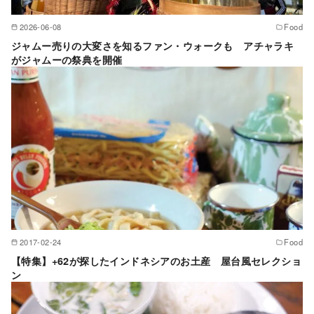
2026-06-08
Food
ジャムー売りの大変さを知るファン・ウォークも アチャラキ
がジャムーの祭典を開催
2017-02-24
Food
【特集】+62が探したインドネシアのお土産 屋台風セレクショ
ン