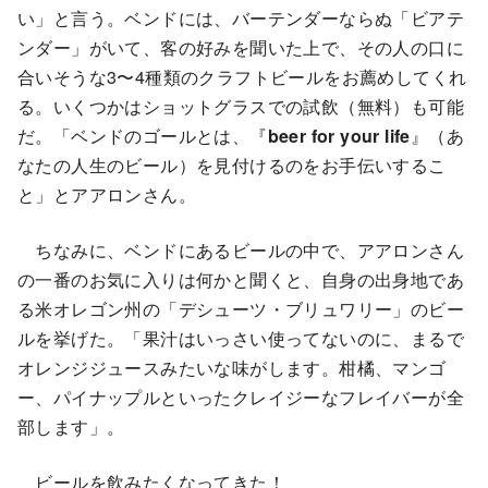
い」と言う。ベンドには、バーテンダーならぬ「ビアテ
ンダー」がいて、客の好みを聞いた上で、その人の口に
合いそうな3〜4種類のクラフトビールをお薦めしてくれ
る。いくつかはショットグラスでの試飲（無料）も可能
だ。「ベンドのゴールとは、『
beer for your life
』（あ
なたの人生のビール）を見付けるのをお手伝いするこ
と」とアアロンさん。
ちなみに、ベンドにあるビールの中で、アアロンさん
の一番のお気に入りは何かと聞くと、自身の出身地であ
る米オレゴン州の「デシューツ・ブリュワリー」のビー
ルを挙げた。「果汁はいっさい使ってないのに、まるで
オレンジジュースみたいな味がします。柑橘、マンゴ
ー、パイナップルといったクレイジーなフレイバーが全
部します」。
ビールを飲みたくなってきた！