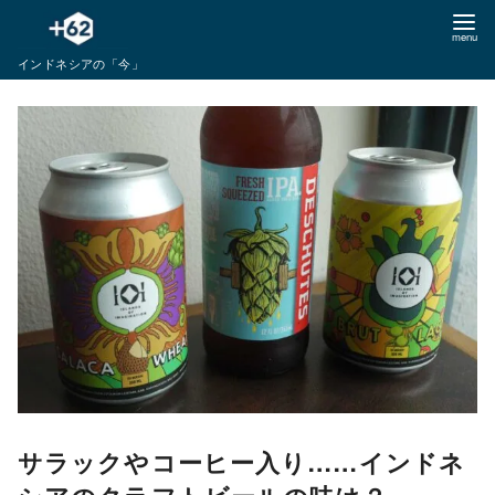
コ
ン
インドネシアの「今」
テ
ン
ツ
へ
移
動
サラックやコーヒー入り……インドネ