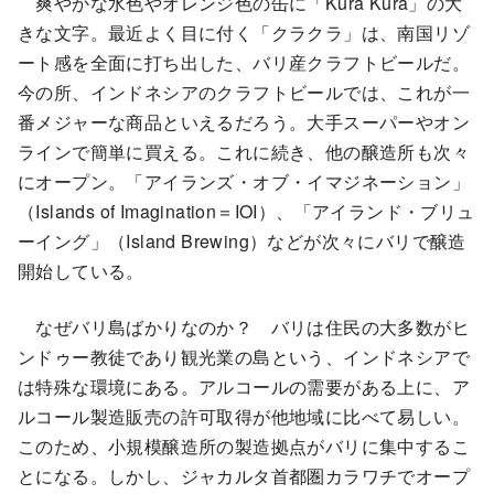
爽やかな水色やオレンジ色の缶に「Kura Kura」の大
きな文字。最近よく目に付く「クラクラ」は、南国リゾ
ート感を全面に打ち出した、バリ産クラフトビールだ。
今の所、インドネシアのクラフトビールでは、これが一
番メジャーな商品といえるだろう。大手スーパーやオン
ラインで簡単に買える。これに続き、他の醸造所も次々
にオープン。「アイランズ・オブ・イマジネーション」
（Islands of Imagination＝IOI）、「アイランド・ブリュ
ーイング」（Island Brewing）などが次々にバリで醸造
開始している。
なぜバリ島ばかりなのか？ バリは住民の大多数がヒ
ンドゥー教徒であり観光業の島という、インドネシアで
は特殊な環境にある。アルコールの需要がある上に、ア
ルコール製造販売の許可取得が他地域に比べて易しい。
このため、小規模醸造所の製造拠点がバリに集中するこ
とになる。しかし、ジャカルタ首都圏カラワチでオープ