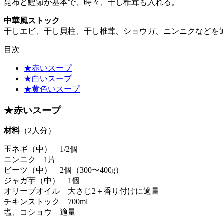
昆布と鰹節が基本で、時々、干し椎茸も入れる。
中華風ストック
干しエビ、干し貝柱、干し椎茸、ショウガ、ニンニクなどを
目次
★赤いスープ
★白いスープ
★黄色いスープ
★赤いスープ
材料
（2人分）
玉ネギ（中） 1/2個
ニンニク 1片
ビーツ（中） 2個（300〜400g）
ジャガ芋（中） 1個
オリーブオイル 大さじ2＋香り付けに適量
チキンストック 700ml
塩、コショウ 適量