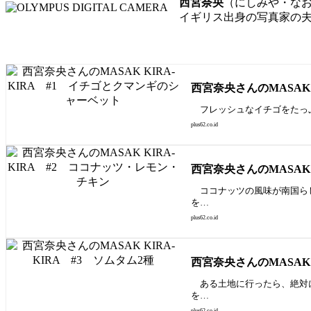
西宮奈央
（にしみや・な
イギリス出身の写真家の
西宮奈央さんのMASAK
フレッシュなイチゴをたっぷ
plus62.co.id
西宮奈央さんのMASAK
ココナッツの風味が南国らし
を…
plus62.co.id
西宮奈央さんのMASAK 
ある土地に行ったら、絶対に
を…
plus62.co.id