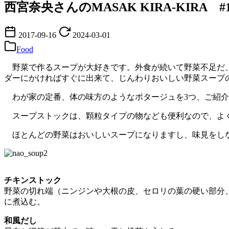
西宮奈央さんのMASAK KIRA-KIRA 
2017-09-16
2024-03-01
Food
野菜で作るスープが大好きです。外食が続いて野菜不足だ、
ダーにかければすぐに出来て、じんわりおいしい野菜スープ
わが家の定番、体の味方のようなポタージュを3つ、ご紹介
スープストックは、顆粒タイプの物なども便利なので、よく
ほとんどの野菜はおいしいスープになりますし、味見をしな
チキンストック
野菜の切れ端（ニンジンや大根の皮、セロリの葉の硬い部分
に煮込む。
和風だし