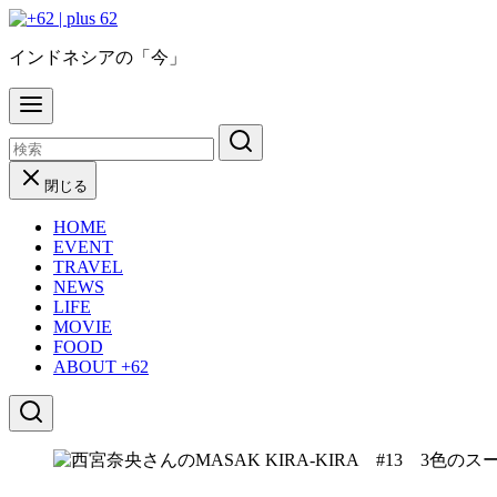
コ
ン
インドネシアの「今」
テ
ン
ツ
へ
移
動
閉じる
HOME
EVENT
TRAVEL
NEWS
LIFE
MOVIE
FOOD
ABOUT +62