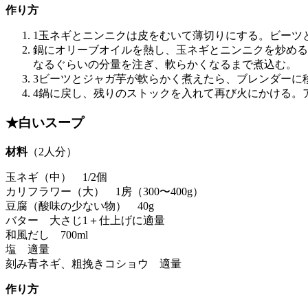
作り方
1玉ネギとニンニクは皮をむいて薄切りにする。ビーツ
鍋にオリーブオイルを熱し、玉ネギとニンニクを炒める
なるぐらいの分量を注ぎ、軟らかくなるまで煮込む。
3ビーツとジャガ芋が軟らかく煮えたら、ブレンダーに
4鍋に戻し、残りのストックを入れて再び火にかける。
★白いスープ
材料
（2人分）
玉ネギ（中） 1/2個
カリフラワー（大） 1房（300〜400g）
豆腐（酸味の少ない物） 40g
バター 大さじ1＋仕上げに適量
和風だし 700ml
塩 適量
刻み青ネギ、粗挽きコショウ 適量
作り方