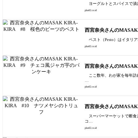
ヨーグルトとスパイスで漬け
plus62.co.id
西宮奈央さんのMASAK 
ペスト（Pesto）はイタ
plus62.co.id
西宮奈央さんのMASAK
ここ数年、わが家を毎年訪れ
…
plus62.co.id
西宮奈央さんのMASAK 
スーパーマーケットで断食月
コ…
plus62.co.id