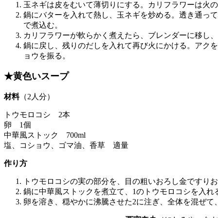
玉ネギは皮をむいて薄切りにする。カリフラワーは火の
鍋にバターを入れて熱し、玉ネギを炒める。透き通って
で煮込む。
カリフラワーが軟らかく煮えたら、ブレンダーに移し、
鍋に戻し、残りのだしを入れて再び火にかける。アクを
ョウを振る。
★黄色いスープ
材料
（2人分）
トウモロコシ 2本
卵 1個
中華風ストック 700ml
塩、コショウ、ゴマ油、香草 適量
作り方
トウモロコシの実の部分を、目の粗いおろし金ですりお
鍋に中華風ストックを煮立て、1のトウモロコシを入れ
卵を溶き、穏やかに沸騰させた2に注ぎ、全体を混ぜて