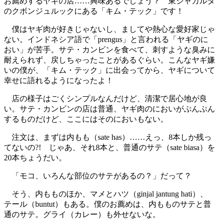
お薦めするヤギの店……興味あるでしょう？ 東ジャカルタ
のクボンジュルックにある「キム・テック」です！
僕はヤギ肉が好きじゃないし、ましてや熱心な愛好家じゃ
ない。インドネシア語で「prengus」と言われる「ヤギのに
おい」が苦手。サテ・カンビンを食べて、刺すような臭みに
耐えられず、戻しちゃったことがあるぐらい。こんなヤギ嫌
いの僕が、「キム・テック」に出会ってから、ヤギについて
幸せに語れるようになったよ！
店の様子はごくシンプルなんだけど、清潔で居心地が良
い。サテ・カンビンの店は普通、ヤギ肉のにおいがぷんぷん
するものだけど、ここにはそのにおいもない。
注文は、まずは内もも（sate has）……えっ、8本しか残っ
てないの?! じゃあ、それ8本と、普通のサテ（sate biasa）を
20本ちょうだい。
「モコ、いろんな部位のサテがあるの？」だって？
そう、内もものほか、マメとハツ（ginjal jantung hati）、
テール（buntut）もある。僕のお薦めは、内もものサテと普
通のサテ。グライ（カレー）も外せないな。