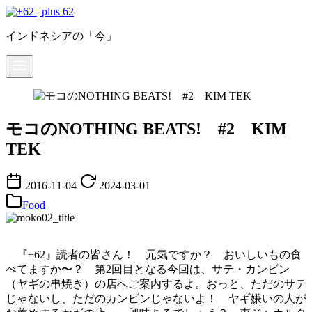
コ
ン
インドネシアの「今」
テ
ン
ツ
へ
移
動
モコのNOTHING BEATS! #2 KIM
TEK
2016-11-04
2024-03-01
Food
『+62』読者の皆さん！ 元気ですか？ おいしいもの食
べてますか〜？ 第2回目となる今回は、サテ・カンビン
（ヤギの串焼き）の店へご案内するよ。おっと、ただのサテ
じゃないし、ただのカンビンじゃないよ！ ヤギ嫌いの人が