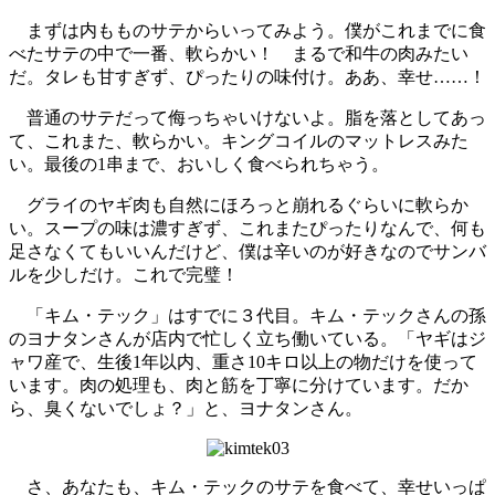
まずは内もものサテからいってみよう。僕がこれまでに食
べたサテの中で一番、軟らかい！ まるで和牛の肉みたい
だ。タレも甘すぎず、ぴったりの味付け。ああ、幸せ……！
普通のサテだって侮っちゃいけないよ。脂を落としてあっ
て、これまた、軟らかい。キングコイルのマットレスみた
い。最後の1串まで、おいしく食べられちゃう。
グライのヤギ肉も自然にほろっと崩れるぐらいに軟らか
い。スープの味は濃すぎず、これまたぴったりなんで、何も
足さなくてもいいんだけど、僕は辛いのが好きなのでサンバ
ルを少しだけ。これで完璧！
「キム・テック」はすでに３代目。キム・テックさんの孫
のヨナタンさんが店内で忙しく立ち働いている。「ヤギはジ
ャワ産で、生後1年以内、重さ10キロ以上の物だけを使って
います。肉の処理も、肉と筋を丁寧に分けています。だか
ら、臭くないでしょ？」と、ヨナタンさん。
さ、あなたも、キム・テックのサテを食べて、幸せいっぱ