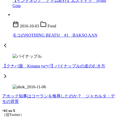
【インドネシア アヤム紀行】北スマトラ Ayam
Gota
2016-10-03
Food
モコのNOTHING BEATS! #1 BAKSO AAN
【クナパ屋 Kenapa ya〜?】パイナップルの皮のむき方
アホック知事はコーランを侮辱したのか？ ジャカルタ・デ
モの背景
+62 on X