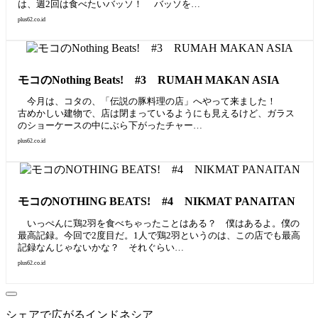
は、週2回は食べたいバッソ！ バッソを…
plus62.co.id
モコのNothing Beats! #3 RUMAH MAKAN ASIA
今月は、コタの、「伝説の豚料理の店」へやって来ました！
古めかしい建物で、店は閉まっているようにも見えるけど、ガラス
のショーケースの中にぶら下がったチャー…
plus62.co.id
モコのNOTHING BEATS! #4 NIKMAT PANAITAN
いっぺんに鶏2羽を食べちゃったことはある？ 僕はあるよ。僕の
最高記録。今回で2度目だ。1人で鶏2羽というのは、この店でも最高
記録なんじゃないかな？ それぐらい…
plus62.co.id
シェアで広がるインドネシア