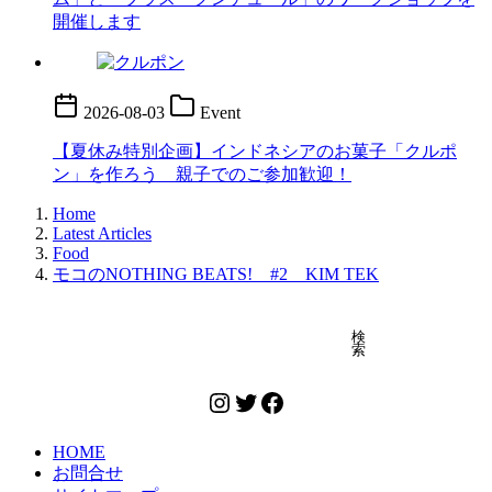
開催します
2026-08-03
Event
【夏休み特別企画】インドネシアのお菓子「クルポ
ン」を作ろう 親子でのご参加歓迎！
Home
Latest Articles
Food
モコのNOTHING BEATS! #2 KIM TEK
検索
検
索
Instagram
Twitter
Facebook
HOME
お問合せ