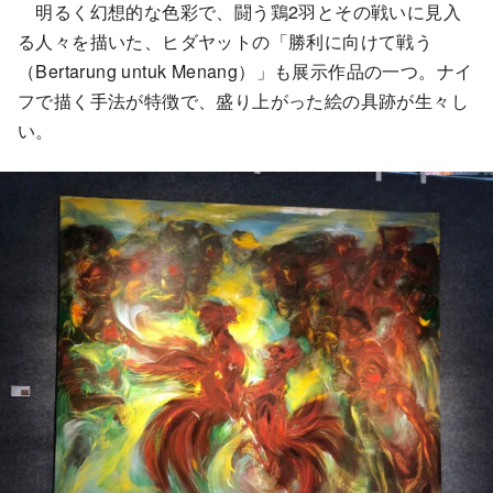
明るく幻想的な色彩で、闘う鶏2羽とその戦いに見入
る人々を描いた、ヒダヤットの「勝利に向けて戦う
（Bertarung untuk Menang）」も展示作品の一つ。ナイ
フで描く手法が特徴で、盛り上がった絵の具跡が生々し
い。