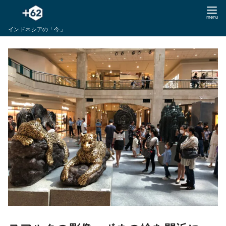
コ
ン
インドネシアの「今」
テ
ン
ツ
へ
移
動