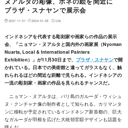
ヌアルタの彫像、ボネの絵を間近に
プラザ・スナヤンで展示会
2021-11-01
2024-01-29
Life
インドネシアを代表する彫刻家や画家らの作品の展示
会、「ニョマン・ヌアルタと国内外の画家展（Nyoman
Nuarta, Local & International Painters
Exhibition）」が11月30日まで、
プラザ・スナヤン
で開
かれている。日本での美術館と違ってガラスもなく、触
れられるほどの間近な距離で見られる。インドネシアの
一流の彫刻家・画家の作品を見られるチャンスだ。
ニョマン・ヌアルタは、バリ島のガルーダ・ウィシュ
ヌ・クンチャナ像の制作者として知られる。カリマンタ
ンに移転が予定されているインドネシア新首都の、巨大
なガルーダが羽根を広げた大統領官邸デザインも話題を
呼んだ。