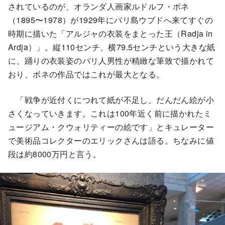
されているのが、オランダ人画家ルドルフ・ボネ
（1895〜1978）が1929年にバリ島ウブドへ来てすぐの
時期に描いた「アルジャの衣装をまとった王（Radja in
Ardja）」。縦110センチ、横79.5センチという大きな紙
に、踊りの衣装姿のバリ人男性が精緻な筆致で描かれて
おり、ボネの作品ではこれが最大となる。
「戦争が近付くにつれて紙が不足し、だんだん絵が小
さくなっていきます。これは100年近く前に描かれたミ
ュージアム・クウォリティーの絵です」とキュレーター
で美術品コレクターのエリックさんは語る。ちなみに値
段は約8000万円と言う。