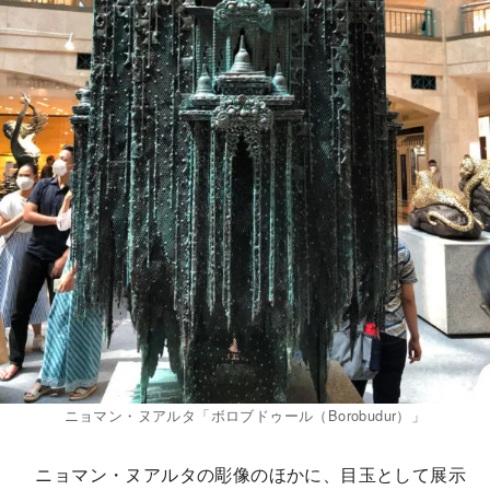
ニョマン・ヌアルタ「ボロブドゥール（Borobudur）」
ニョマン・ヌアルタの彫像のほかに、目玉として展示