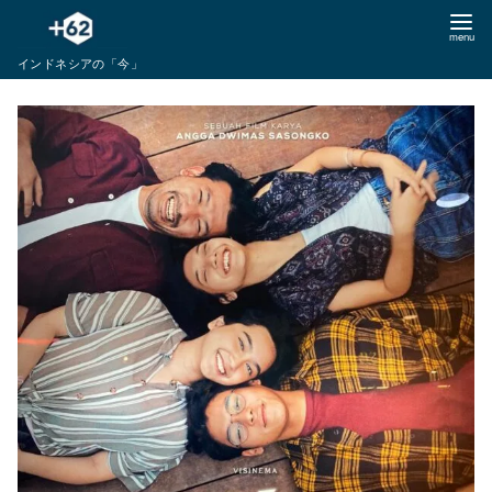
コ
ン
インドネシアの「今」
テ
ン
ツ
へ
移
動