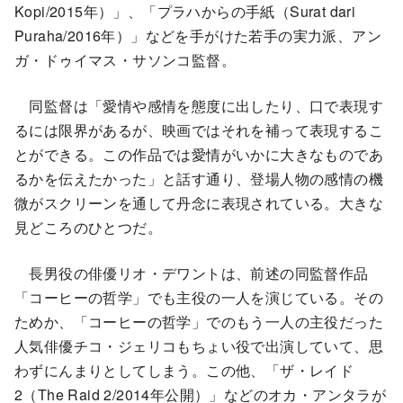
Kopi/2015年）」、「プラハからの手紙（Surat dari
Puraha/2016年）」などを手がけた若手の実力派、アン
ガ・ドゥイマス・サソンコ監督。
同監督は「愛情や感情を態度に出したり、口で表現す
るには限界があるが、映画ではそれを補って表現するこ
とができる。この作品では愛情がいかに大きなものであ
るかを伝えたかった」と話す通り、登場人物の感情の機
微がスクリーンを通して丹念に表現されている。大きな
見どころのひとつだ。
長男役の俳優リオ・デワントは、前述の同監督作品
「コーヒーの哲学」でも主役の一人を演じている。その
ためか、「コーヒーの哲学」でのもう一人の主役だった
人気俳優チコ・ジェリコもちょい役で出演していて、思
わずにんまりとしてしまう。この他、「ザ・レイド
2（The Raid 2/2014年公開）」などのオカ・アンタラが