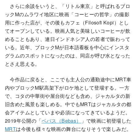
さらに余談をいうと、「リトル東京」と呼ばれるブロ
ックMのムラワイ地区に映画「コーヒーの哲学」の撮影
用に作った店が、その後もカフェ（Filosofi Kopi）とし
てオープンしている。映画人気と美味しいコーヒーが飲
めることもあり、連日インドネシア人の若者で賑わって
いる。近年、ブロックMが日本語看板を中心にインスタ
グラムのスポットになったのは、同店が呼び水となった
とさえ思える。
今作品に戻ると、ここでも主人公の通勤途中にMRT車
内やブロックM駅高架下がロケ地として登場する。一方
で、コタの中華街や屋台街なども含め、ジャカルタの新
旧含めた風景も楽しめる。中でもMRTはジャカルタの都
会アイテムとしていまや必須になってきているようだ。
2019年公開の「
ベバス（Bebas）
」で映画に初登場した
MRT
は今後も様々な映画の舞台になりそうで楽しみだ。