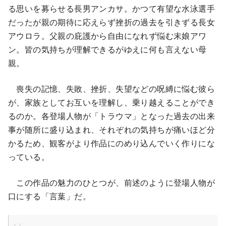
る思いを募らせる長男アンカサ。かつて有望な水泳選手
だったが親の期待に応えらず挫折の過去を引きずる長女
アウロラ。父親の庇護から自由になれず悩む末娘アワ
ン。皆の気持ちが理解できるがゆえに何も言えない母
親。
喪失の記憶、失敗、挫折、失望などの呪縛に悩む彼ら
が、家族としてお互いを理解し、乗り越えることができ
るのか。各登場人物が「トラウマ」となった過去の出来
事が随所に盛り込まれ、それぞれの気持ちが痛いほど分
かるため、観客がより作品にのめり込んでいく作りにな
っている。
この作品の魅力のひとつが、前述のように登場人物が
口にする「言葉」だ。