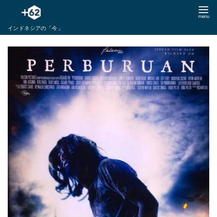
コ
ン
インドネシアの「今」
テ
ン
ツ
へ
移
動