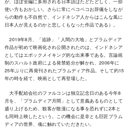
が、ほぼ全編に多用される日本語はたどたどしく、一部
使い方もおかしい。さらに常にペコペコお辞儀をしなが
らの動作も不自然で、インドネシア人からはこんな風に
日本人が見えるのかと悲しくもなった作品である）。
2019年8月、「追跡」「人間の大地」とプラムディア
作品が初めて映画化され公開されたのは、インドネシア
としてはエポックメイキング的な出来事である。言論統
制のスハルト政府による発禁処分が解かれ、2006年に
25年ぶりに再発刊されたプラムディア作品。そして約15
年の時を経て、映画として再登場した。
大手配給会社のファルコンは独立記念日のある今年8
月を、「プラムディア月間」として意義あるものとして
盛り上げるため、観客が散漫になる事を恐れずに2本と
も同時上映したという。この機会に是非とも巨匠プラム
ディアの世界、魂に触れていただきたい。