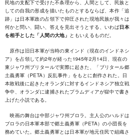
民地の支配下で受けた不条理から、人間として、民族と
しての自我の形成を描いたものとするならば、本作「追
跡」は日本軍政の占領下で抑圧された現地民族が我々は
何かと問い、闘い、答えを見出そうとする、いわば
日本
を相手とした「人間の大地」
ともいえるものだ。
原作は旧日本軍が当時の東インド（現在のインドネシ
ア）を占領して約2年が経った1945年2月14日、現在の
東ジャワ州ブリタールで実際に起きた、「ブリタール郷
土義勇軍（PETA）反乱事件」をもとに創作された。日
本敗戦後に起きたオランダに対するインドネシア独立戦
争中、オランダに逮捕されたプラムディアが獄中で書き
上げた小説である。
映画の舞台は中部ジャワ州ブロラ。主人公のハルドは
ブロラの日本軍本部で郷土義勇軍（PETA）の小団長を
務めていた。郷土義勇軍とは日本軍が地元住民で組織さ