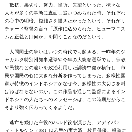
抵抗、裏切り、努力、挫折、失望といった、様々な
人々が多くの事態に直面し追いつめられた時、それぞれ
の心中の明暗、複雑さを描きたかったという。それがリ
チャード監督の言う「原作に込められた、ヒューマニズ
ムと正義とは何か」を問うことなのだという。
人間同士の争いはいつの時代でも起きる。一昨年のジ
ャカルタ特別州知事選挙や今年の大統領選挙でも、宗教
や民族などの違いを政治利用した誹謗中傷が横行し、市
民や国民の心に大きな分断を作ってしまった。多様性国
家が特徴のインドネシアがなぜ今、多様性の大切さを叫
ばねばならないのか。この作品を通して監督によるイン
ドネシアの人たちへのメッセージは、この時期だからこ
そより強く伝わってくるようだ。
逃亡を続けた主役のハルド役を演じた、アディパテ
ィ・ドルケン（28）は若手の実力派二枚目俳優。報道に