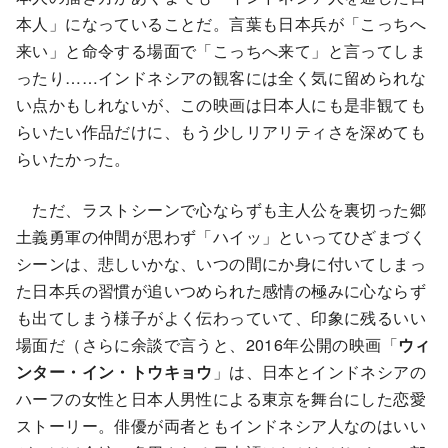
本人」になっていることだ。言葉も日本兵が「こっちへ
来い」と命令する場面で「こっちへ来て」と言ってしま
ったり……インドネシアの観客には全く気に留められな
い点かもしれないが、この映画は日本人にも是非観ても
らいたい作品だけに、もう少しリアリティさを深めても
らいたかった。
ただ、ラストシーンで心ならずも主人公を裏切った郷
土義勇軍の仲間が思わず「ハイッ」といってひざまづく
シーンは、悲しいかな、いつの間にか身に付いてしまっ
た日本兵の習慣が追いつめられた感情の極みに心ならず
も出てしまう様子がよく伝わっていて、印象に残るいい
場面だ（さらに余談で言うと、2016年公開の映画「
ウィ
ンター・イン・トウキョウ
」は、日本とインドネシアの
ハーフの女性と日本人男性による東京を舞台にした恋愛
ストーリー。俳優が両者ともインドネシア人なのはいい