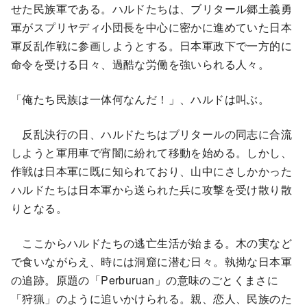
せた民族軍である。ハルドたちは、ブリタール郷土義勇
軍がスプリヤディ小団長を中心に密かに進めていた日本
軍反乱作戦に参画しようとする。日本軍政下で一方的に
命令を受ける日々、過酷な労働を強いられる人々。
「俺たち民族は一体何なんだ！」、ハルドは叫ぶ。
反乱決行の日、ハルドたちはブリタールの同志に合流
しようと軍用車で宵闇に紛れて移動を始める。しかし、
作戦は日本軍に既に知られており、山中にさしかかった
ハルドたちは日本軍から送られた兵に攻撃を受け散り散
りとなる。
ここからハルドたちの逃亡生活が始まる。木の実など
で食いながらえ、時には洞窟に潜む日々。執拗な日本軍
の追跡。原題の「Perburuan」の意味のごとくまさに
「狩猟」のように追いかけられる。親、恋人、民族のた