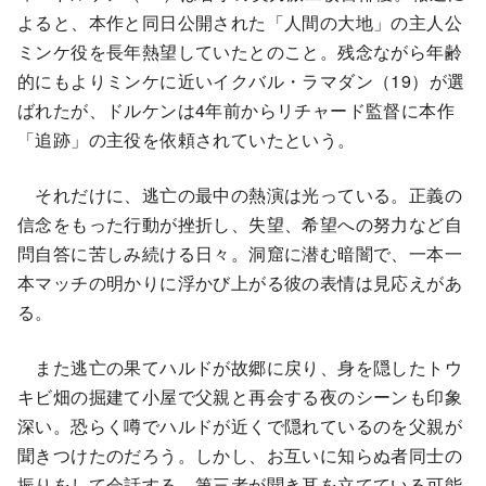
よると、本作と同日公開された「人間の大地」の主人公
ミンケ役を長年熱望していたとのこと。残念ながら年齢
的にもよりミンケに近いイクバル・ラマダン（19）が選
ばれたが、ドルケンは4年前からリチャード監督に本作
「追跡」の主役を依頼されていたという。
それだけに、逃亡の最中の熱演は光っている。正義の
信念をもった行動が挫折し、失望、希望への努力など自
問自答に苦しみ続ける日々。洞窟に潜む暗闇で、一本一
本マッチの明かりに浮かび上がる彼の表情は見応えがあ
る。
また逃亡の果てハルドが故郷に戻り、身を隠したトウ
キビ畑の掘建て小屋で父親と再会する夜のシーンも印象
深い。恐らく噂でハルドが近くで隠れているのを父親が
聞きつけたのだろう。しかし、お互いに知らぬ者同士の
振りをして会話する。第三者が聞き耳を立てている可能