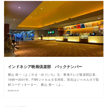
インドネシア映画倶楽部 バックナンバー
横山 裕一（よこやま・ゆういち）元・東海テレビ報道部記者、
1998〜2001年、FNNジャカルタ支局長。現在はジャカルタで取
材コーディネーター。 横山 裕一（よ…
plus62.co.id