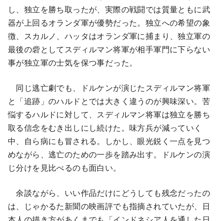
し、独立を勝ち取ったが、実際の戦闘では質量ともに武
器が上回るオランダ軍が優勢だった。独立への希望の象
徴、スカルノ、ハッタはオランダ軍に捕まり、独立軍の
最後の砦としてスディルマン将軍が相手軍門に下らない
事が独立軍の士気を保つ事だった。
同じ逃亡劇でも、ドルケンが演じたスディルマン将軍
と「追跡」のハルドとでは大きく違うのが興味深い。苦
悩するハルドに対して、スディルマン将軍は独立を勝ち
取る信念をむき出しにし続けた。味方兵が減っていく
中、自ら病にも冒される。しかし、眼光鋭く一点を見つ
めながら、逃亡のための一歩を踏み出す。ドルケンの演
じ分けを見比べるのも面白い。
余談ながら、いい作品だけにどうしても残念だったの
は、じゃかるた新聞の映画評でも指摘されていたが、日
本人の描き方があくまでも「インドネシア人を通した日