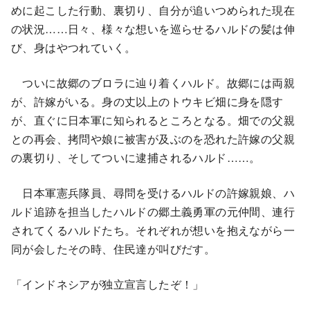
めに起こした行動、裏切り、自分が追いつめられた現在
の状況……日々、様々な想いを巡らせるハルドの髪は伸
び、身はやつれていく。
ついに故郷のブロラに辿り着くハルド。故郷には両親
が、許嫁がいる。身の丈以上のトウキビ畑に身を隠す
が、直ぐに日本軍に知られるところとなる。畑での父親
との再会、拷問や娘に被害が及ぶのを恐れた許嫁の父親
の裏切り、そしてついに逮捕されるハルド……。
日本軍憲兵隊員、尋問を受けるハルドの許嫁親娘、ハ
ルド追跡を担当したハルドの郷土義勇軍の元仲間、連行
されてくるハルドたち。それぞれが想いを抱えながら一
同が会したその時、住民達が叫びだす。
「インドネシアが独立宣言したぞ！」