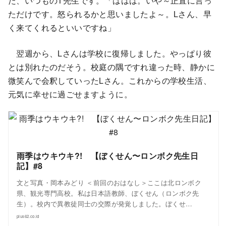
た、いつものT先生です。「ははは。いや～正直に言っ
ただけです。怒られるかと思いましたよ～。Lさん、早
く来てくれるといいですね」
翌週から、Lさんは学校に復帰しました。やっぱり彼
とは別れたのだそう。校庭の隅ですれ違った時、静かに
微笑んで会釈していったLさん。これからの学校生活、
元気に幸せに過ごせますように。
雨季はウキウキ?! 【ぼくせん〜ロンボク先生日
記】#8
文と写真・岡本みどり ＜前回のおはなし＞ここは北ロンボク
県、観光専門高校。私は日本語教師、ぼくせん（ロンボク先
生）。校内で異教徒同士の交際が発覚しました。ぼくせ…
plus62.co.id