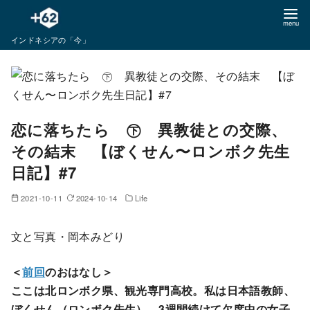
コ
ン
インドネシアの「今」
テ
ン
ツ
へ
移
恋に落ちたら ㊦ 異教徒との交際、
動
その結末 【ぼくせん〜ロンボク先生
日記】#7
2021-10-11
2024-10-14
Life
文と写真・岡本みどり
＜
前回
のおはなし＞
ここは北ロンボク県、観光専門高校。私は日本語教師、
ぼくせん（ロンボク先生）。3週間続けて欠席中の女子