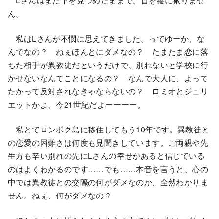
Lさんはまだ下を見つめたままで、首を縦に振りませ
ん。
私はLさんが不憫に思えてきました。ってゆーか、な
んでなの？ ねぇほんとにダメなの？ たまたま恋に落
ちた相手が異教徒だというだけで、別れないと学校に行
かせないなんてことになるの？ なんで大人に、よって
たかって反対されなきゃならないの？ ロミオとジュリ
エットかよ、今21世紀だよーーーー。
私とてロンボク島に移住してもう10年です。異教徒と
の恋愛の困難さは何度も見聞きしています。ご両親や先
生方も辛い別れの先にLさんの幸せがあると信じている
のはよくわかるのです……でも……本音を言うと、心の
中では異教徒との交際の何がダメなのか、全然わかりま
せん。ねぇ、何がダメなの？