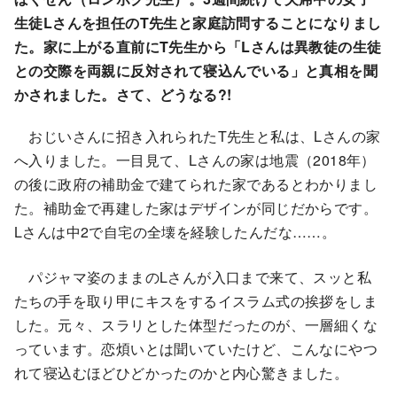
生徒Lさんを担任のT先生と家庭訪問することになりまし
た。家に上がる直前にT先生から「Lさんは異教徒の生徒
との交際を両親に反対されて寝込んでいる」と真相を聞
かされました。さて、どうなる?!
おじいさんに招き入れられたT先生と私は、Lさんの家
へ入りました。一目見て、Lさんの家は地震（2018年）
の後に政府の補助金で建てられた家であるとわかりまし
た。補助金で再建した家はデザインが同じだからです。
Lさんは中2で自宅の全壊を経験したんだな……。
パジャマ姿のままのLさんが入口まで来て、スッと私
たちの手を取り甲にキスをするイスラム式の挨拶をしま
した。元々、スラリとした体型だったのが、一層細くな
っています。恋煩いとは聞いていたけど、こんなにやつ
れて寝込むほどひどかったのかと内心驚きました。