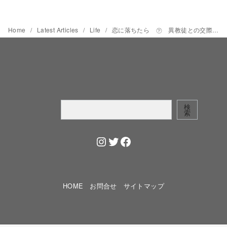
Home
Latest Articles
Life
恋に落ちたら ㊦ 異教徒との交際、その結末 【ぼくせん〜ロンボク先生日記】#7
検
検
索
索
Instagram
Twitter
Facebook
HOME
お問合せ
サイトマップ